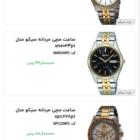
برند سیکو
ساعت مچی مردانه سیکو مدل
sne034p1
کد: SNE034P1
۴۶٬۸۰۰٬۰۰۰
برند سیکو
ساعت مچی مردانه سیکو مدل
spc228p1
کد: SPC228P1
۸۸٬۷۰۰٬۰۰۰