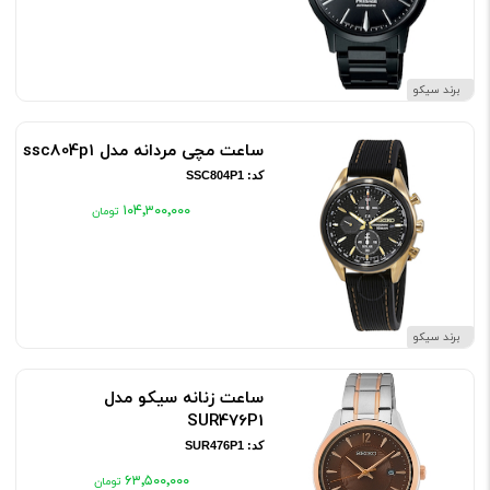
برند سیکو
ساعت مچی مردانه مدل ssc804p1
کد: SSC804P1
۱۰۴٬۳۰۰٬۰۰۰
برند سیکو
ساعت زنانه سیکو مدل
SUR476P1
کد: SUR476P1
۶۳٬۵۰۰٬۰۰۰