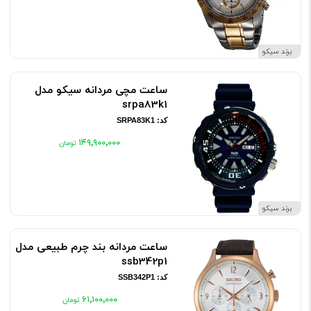
برند سیکو
ساعت مچی مردانه سیکو مدل
srpa83k1
کد: SRPA83K1
۱۴۹٬۹۰۰٬۰۰۰
برند سیکو
ساعت مردانه بند چرم طبیعی مدل
ssb342p1
کد: SSB342P1
۶۱٬۱۰۰٬۰۰۰