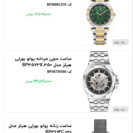
کد: BP3565C270
۱۷٬۶۰۹٬۰۰۰
برند پولو
ساعت مچی مردانه پولو بورلی
هیلز مدل BP3573X.350
کد: BP3573X350
۳۴٬۵۷۱٬۰۰۰
برند پولو
ساعت زنانه پولو بورلی هیلز مدل
BP3614C.020