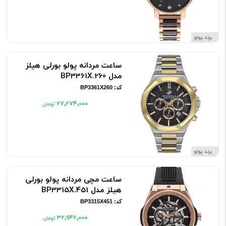
برند پولو
ساعت مردانه پولو بورلی هیلز
مدل BP3361X.260
کد: BP3361X260
۲۷٬۲۷۴٬۰۰۰
برند پولو
ساعت مچی مردانه پولو بورلی
هیلز مدل BP3315X.451
کد: BP3315X451
۳۲٬۹۴۶٬۰۰۰