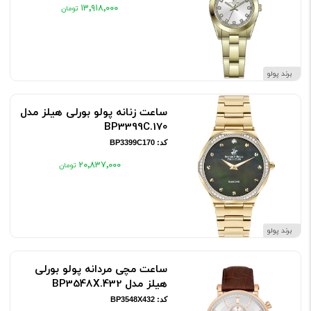
۱۳٬۹۱۸٬۰۰۰
برند پولو
ساعت زنانه پولو بورلی هیلز مدل
BP3399C.170
کد: BP3399C170
۲۰٬۸۳۷٬۰۰۰
برند پولو
ساعت مچی مردانه پولو بورلی
هیلز مدل BP3548X.432
کد: BP3548X432