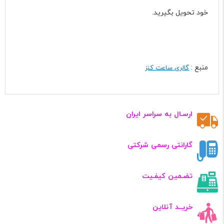
خود تحویل بگیرید.
منبع :
گالری ساعت کنز
ارسـال به سراسر ایران
گارانتی رسمی شرکتی
تضـمین کیفـیت
خریــد آنلاین