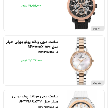
۲۱٬۰۵۱٬۰۰۰
برند پولو
ساعت مچی زنانه پولو بورلی هیلز
مدل BP3505X.520
کد: BP3505X520
۱۶٬۴۳۷٬۰۰۰
برند پولو
ساعت مچی مردانه پولو بورلی
هیلز مدل BP3718X.533
کد: BP3718X533