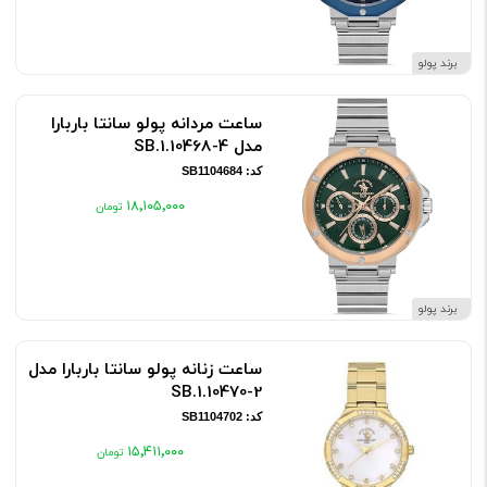
برند پولو
ساعت مردانه پولو سانتا باربارا
مدل SB.1.10468-4
کد: SB1104684
۱۸٬۱۰۵٬۰۰۰
برند پولو
ساعت زنانه پولو سانتا باربارا مدل
SB.1.10470-2
کد: SB1104702
۱۵٬۴۱۱٬۰۰۰