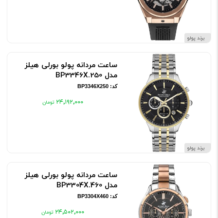
برند پولو
ساعت مردانه پولو بورلی هیلز
مدل BP3346X.250
کد: BP3346X250
۲۴٬۱۹۲٬۰۰۰
برند پولو
ساعت مردانه پولو بورلی هیلز
مدل BP3304X.460
کد: BP3304X460
۲۴٬۵۰۲٬۰۰۰