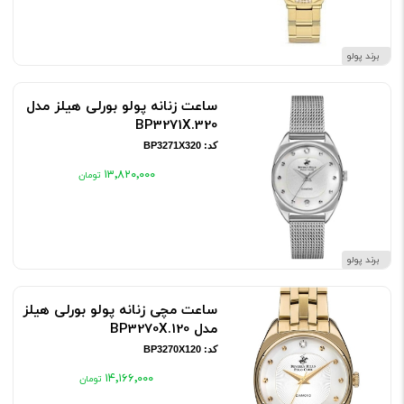
برند پولو
ساعت زنانه پولو بورلی هیلز مدل
BP3271X.320
کد: BP3271X320
۱۳٬۸۲۰٬۰۰۰
برند پولو
ساعت مچی زنانه پولو بورلی هیلز
مدل BP3270X.120
کد: BP3270X120
۱۴٬۱۶۶٬۰۰۰