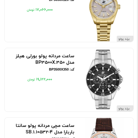
۱۷٬۰۶۶٬۰۰۰
برند پولو
ساعت مردانه پولو بورلی هیلز
مدل BP3500X.350
کد: BP3500X350
۱۹٬۱۲۲٬۰۰۰
برند پولو
ساعت مچی مردانه پولو سانتا
باربارا مدل SB.1.10532-4