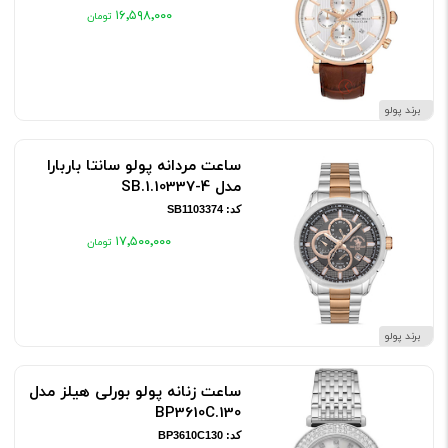
۱۶٬۵۹۸٬۰۰۰
برند پولو
ساعت مردانه پولو سانتا باربارا
مدل SB.1.10337-4
کد: SB1103374
۱۷٬۵۰۰٬۰۰۰
برند پولو
ساعت زنانه پولو بورلی هیلز مدل
BP3610C.130
کد: BP3610C130