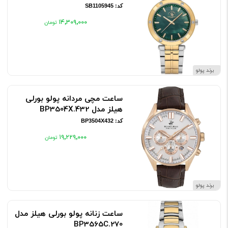
کد: SB1105945
۱۴٬۳۰۹٬۰۰۰
برند پولو
ساعت مچی مردانه پولو بورلی
هیلز مدل BP3504X.432
کد: BP3504X432
۱۹٬۲۲۹٬۰۰۰
برند پولو
ساعت زنانه پولو بورلی هیلز مدل
BP3565C.270