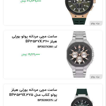
۲۰٬۸۴۹٬۰۰۰
برند پولو
ساعت مچی مردانه پولو بورلی
هیلز BP3537X.360
کد: BP3537X360
۱۹٬۹۱۹٬۰۰۰
برند پولو
ساعت مچی مردانه بورلی هیلز
پولو کلاب مدل BP3539X.375
کد: BP3539X375