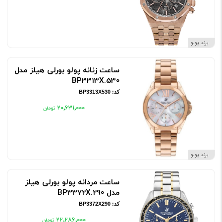
برند پولو
ساعت زنانه پولو بورلی هیلز مدل
BP3313X.530
کد: BP3313X530
۲۰٬۶۳۱٬۰۰۰
برند پولو
ساعت مردانه پولو بورلی هیلز
مدل BP3372X.290
کد: BP3372X290
۲۲٬۲۸۶٬۰۰۰