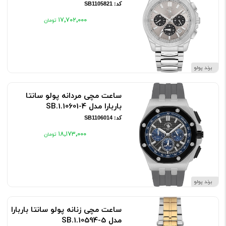
کد: SB1105821
۱۷٬۷۰۲٬۰۰۰
برند پولو
ساعت مچی مردانه پولو سانتا
باربارا مدل SB.1.10601-4
کد: SB1106014
۱۸٬۱۷۳٬۰۰۰
برند پولو
ساعت مچی زنانه پولو سانتا باربارا
مدل SB.1.10594-5