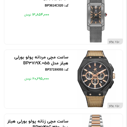
کد: BP3614C020
۱۳٬۸۵۴٬۰۰۰
برند پولو
ساعت مچی مردانه پولو بورلی
هیلز مدل BP3719X.055
کد: BP3719X055
۲۰٬۲۹۵٬۰۰۰
برند پولو
ساعت مچی زنانه پولو بورلی هیلز