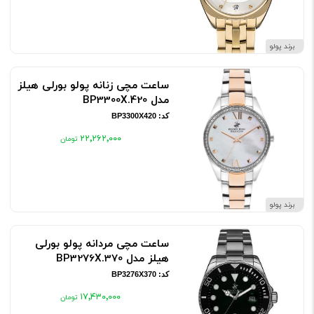
برند پولو
ساعت مچی زنانه پولو بورلی هیلز
مدل BP3300X.420
کد: BP3300X420
۲۲٬۲۶۲٬۰۰۰
برند پولو
ساعت مچی مردانه پولو بورلی
هیلز مدل BP3276X.370
کد: BP3276X370
۱۷٬۴۳۰٬۰۰۰