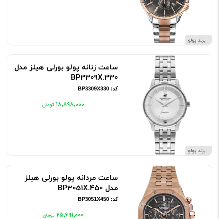
برند پولو
ساعت زنانه پولو بورلی هیلز مدل
BP3309X.330
کد: BP3309X330
۱۸٬۸۹۸٬۰۰۰
برند پولو
ساعت مردانه پولو بورلی هیلز
مدل BP3051X.450
کد: BP3051X450
۲۵٬۶۹۱٬۰۰۰