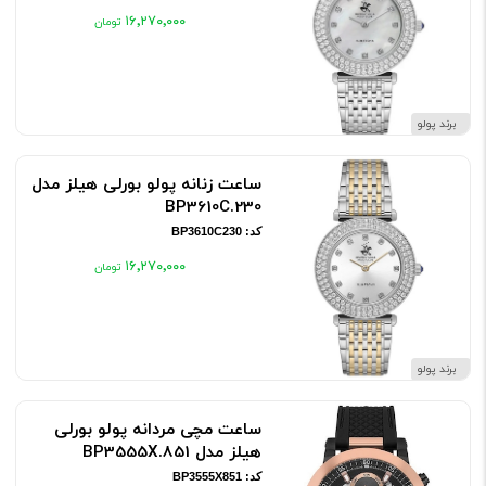
۱۶٬۲۷۰٬۰۰۰
برند پولو
ساعت زنانه پولو بورلی هیلز مدل
BP3610C.230
کد: BP3610C230
۱۶٬۲۷۰٬۰۰۰
برند پولو
ساعت مچی مردانه پولو بورلی
هیلز مدل BP3555X.851
کد: BP3555X851