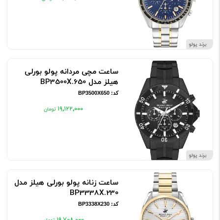
برند پولو
ساعت مچی مردانه پولو بورلی
هیلز مدل BP3500X.650
کد: BP3500X650
۱۹٬۱۲۲٬۰۰۰
برند پولو
ساعت زنانه پولو بورلی هیلز مدل
BP3338X.230
کد: BP3338X230