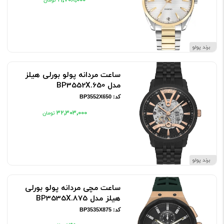
۱۹٬۷۰۸٬۰۰۰
برند پولو
ساعت مردانه پولو بورلی هیلز
مدل BP3552X.650
کد: BP3552X650
۳۲٬۳۰۳٬۰۰۰
برند پولو
ساعت مچی مردانه پولو بورلی
هیلز مدل BP3535X.875
کد: BP3535X875