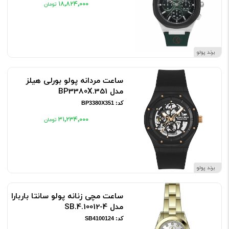
۱۸٬۸۲۴٬۰۰۰
برند پولو
ساعت مردانه پولو بورلی هیلز
مدل BP3380X.351
کد: BP3380X351
۳۱٬۲۳۴٬۰۰۰
برند پولو
ساعت مچی زنانه پولو سانتا باربارا
مدل SB.4.10012-4
کد: SB4100124