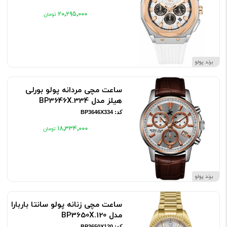
۲۰٬۲۹۵٬۰۰۰
برند پولو
ساعت مچی مردانه پولو بورلی
هیلز مدل BP3646X.334
کد: BP3646X334
۱۸٬۳۳۴٬۰۰۰
برند پولو
ساعت مچی زنانه پولو سانتا باربارا
مدل BP3650X.120
کد: BP3650X120