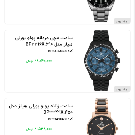
برند پولو
ساعت مچی مردانه پولو بورلی
هیلز مدل BP3316X.690
کد: BP3316X690
۲۶٬۰۴۰٬۰۰۰
برند پولو
ساعت زنانه پولو بورلی هیلز مدل
BP3349X.450
کد: BP3349X450
۲۱٬۵۳۶٬۰۰۰