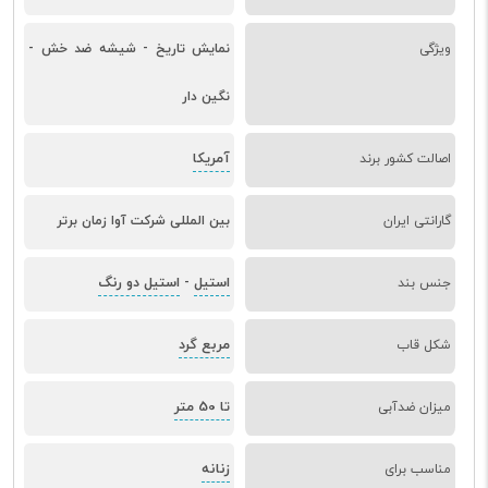
ویژگی
نمایش تاریخ - شیشه ضد خش -
نگین دار
آمریکا
اصالت کشور برند
گارانتی ایران
بین المللی شرکت آوا زمان برتر
استیل
استیل دو رنگ
جنس بند
-
مربع گرد
شکل قاب
تا 50 متر
میزان ضدآبی
زنانه
مناسب برای