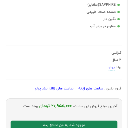
SAPPHIRE(سافایر)
صفحه صدف طبیعی
نگین دار
مقاوم در برابر آب
گارانتی
2 سال
پولو
برند
ساعت های زنانه
ساعت های زنانه برند پولو
گروه بندی :
20,955,000 تومان
آخرین مبلغ فروش این ساعت،
بوده است
موجود شد به من اطلاع بده