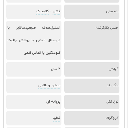
فشن
کلاسیک
رده سنی
-
جنس بکارگرفته
استیل،صدف طبیعی،سافایر یا
کریستال معدنی با پوشش یاقوت
کبود،نگین یا الماس اتمی
گارانتی
2 سال
سیلور و طلایی
رنگ بند
پروانه ای
نوع قفل
ندارد
کرنوگراف