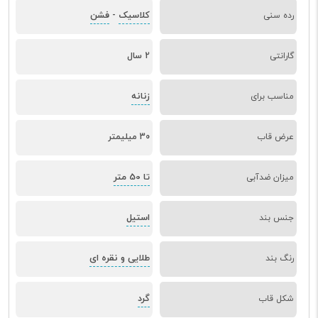
کلاسیک
فشن
رده سنی
-
گارانتی
2 سال
زنانه
مناسب برای
عرض قاب
30 میلیمتر
تا 50 متر
میزان ضدآبی
استیل
جنس بند
طلایی و نقره ای
رنگ بند
گرد
شکل قاب