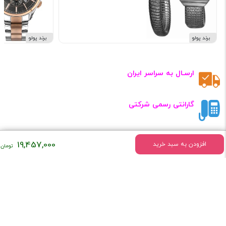
برند پولو
برند پولو
ارسـال به سراسر ایران
گارانتی رسمی شرکتی
تضـمین کیفـیت
19,457,000
افزودن به سبد خرید
خریــد آنلاین