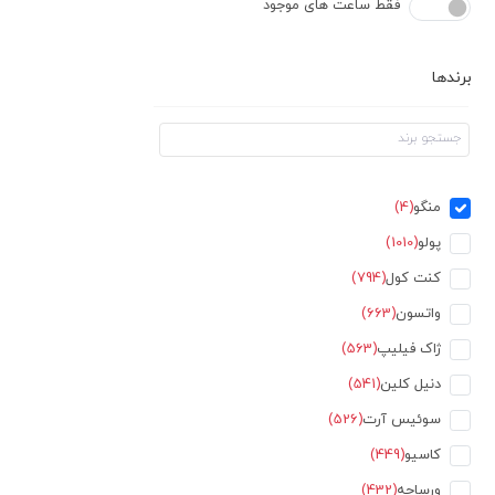
فقط ساعت های موجود
برندها
منگو
(4)
پولو
(1010)
کنت کول
(794)
واتسون
(663)
ژاک فیلیپ
(563)
دنیل کلین
(541)
سوئیس آرت
(526)
کاسیو
(449)
ورساچه
(432)