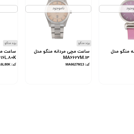
وجود
ناموجود
برند منگو
برند منگو
ه منگو مدل
ساعت مچی مردانه منگو مدل
ساعت مچ
16L.80K
MA6627M.13
کد: MA6627M13
کد: MA6616L80K