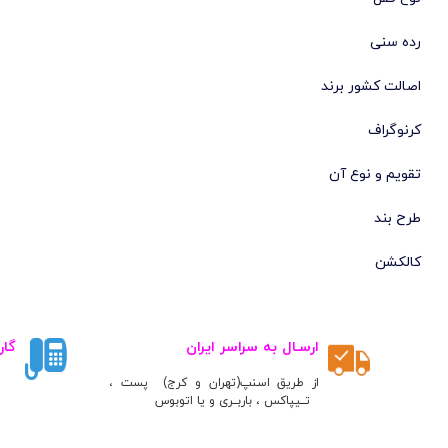
سکتور
(224)
رده سنی
لوسیان روچا
(219)
اصالت کشور برند
تورنادو
(215)
ژاک لمن
(204)
کرنوگراف
اورینت
(185)
تقویم و نوع آن
واینر
(183)
طرح بند
سوئیس میلیتاری
(175)
دنیش دیزاین
(169)
کالکشن
میلانو اکسچنج
(165)
اگنر
(164)
ارسـال به سراسر ایران
گار
d1 میلانو
(160)
گانت
(151)
از طریق اسنپ(تهران و کرج) پست ،
تــیپاکس ، باربــری و یا اتوبوس
رومانل
(150)
سرجیو تاچینی
(146)