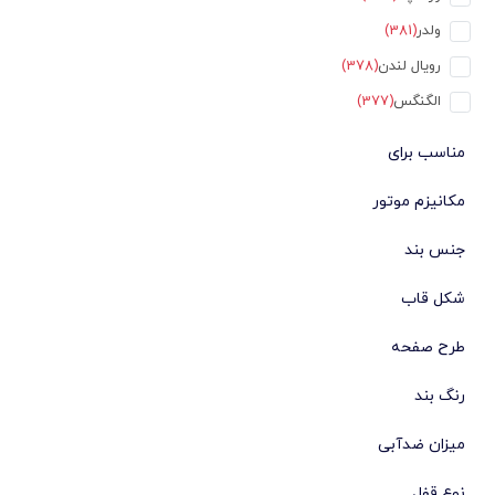
ولدر
(381)
رویال لندن
(378)
الگنگس
(377)
تیمبرلند
(375)
مناسب برای
تروساردی
(321)
مکانیزم موتور
فردریک کانستانت
(306)
سیکو
(293)
جنس بند
بستدون
(262)
شکل قاب
تامی هیلفیگر
(256)
طرح صفحه
کرست
(251)
هانوا
(250)
رنگ بند
تایمکس
(241)
میزان ضدآبی
کوین واچ
(236)
فرگامو
(227)
نوع قفل