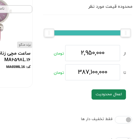
محدوده قیمت مورد نظر
نام
برند منگو
ساعت مچی زنان
از
تومان
MA6598L.16
کد: MA6598L16
تا
تومان
اعمال محدودیت
فقط تخفیف دار ها