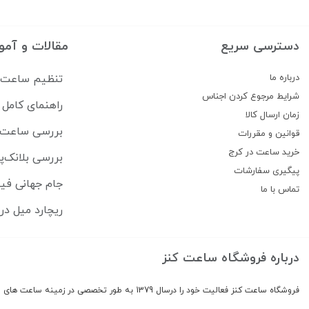
اورسوئیس
(140)
لاکوست
(139)
دسترسی سریع
مقالات و آمو
رومر
(123)
درباره ما
تنظیم ساعت سی
فیلیپو لورتی
(122)
شرایط مرجوع کردن اجناس
راهنمای کام
شوپیر
(111)
زمان ارسال کالا
تیسوت
(107)
بررسی ساعت lipe Pikullik Sternenhimmel FPA1
قوانین و مقررات
متی تیسوت
(107)
خرید ساعت در کرج
بررسی بلانک‌پ
پیگیری سفارشات
لی کانر
(106)
جام جهانی فیفا ۲۰۲۶ ساعت هایی که بازیکنان برتر 
تماس با ما
لی کوپر
(103)
ریچارد میل در ۲۵ سالگی ساخت وفادارترین جامعه لوکس ساعت 
(97)
Swiss Military Hanowa
باس
(88)
درباره فروشگاه ساعت کنز
رویال کرون
(88)
والنتینو
(85)
فروشگاه ساعت کنز فعالیت خود را درسال 1379 به طور تخصصی در زمینه ساعت های اورجینال و برند معروف دنیا شروع کرد
ارو
(81)