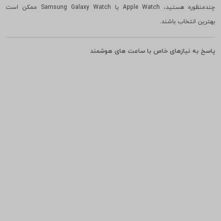
به عنوان مثال، اگر بیشتر تمرکز شما روی ورزش باشد، برندهایی مانند Garmin یا
Fitbit گزینه های خوبی ارائه می دهند. در حالی که اگر به دنبال یک دستگاه
چندمنظوره هستید، Apple Watch یا Samsung Galaxy Watch ممکن است
بهترین انتخاب باشند.
پاسخ به نیازهای خاص با ساعت های هوشمند