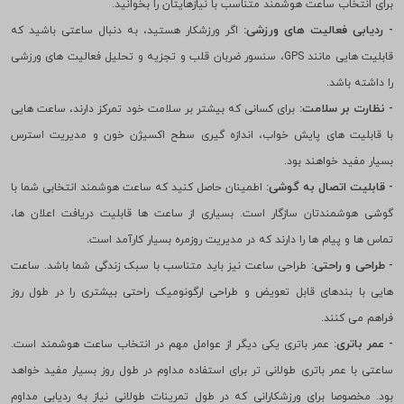
ساعت با گوشی هوشمند نیز یک عامل کلیدی است. چرا که برخی ساعت ها تنها با
سیستم عامل های خاصی مانند iOS یا Android کار می کنند. در زیر برخی نکات مهم
برای انتخاب ساعت هوشمند متناسب با نیازهایتان را بخوانید.
- ردیابی فعالیت های ورزشی:
اگر ورزشکار هستید، به دنبال ساعتی باشید که
قابلیت هایی مانند GPS، سنسور ضربان قلب و تجزیه و تحلیل فعالیت های ورزشی
را داشته باشد.
- نظارت بر سلامت:
برای کسانی که بیشتر بر سلامت خود تمرکز دارند، ساعت هایی
با قابلیت های پایش خواب، اندازه گیری سطح اکسیژن خون و مدیریت استرس
بسیار مفید خواهند بود.
- قابلیت اتصال به گوشی:
اطمینان حاصل کنید که ساعت هوشمند انتخابی شما با
گوشی هوشمندتان سازگار است. بسیاری از ساعت ها قابلیت دریافت اعلان ها،
تماس ها و پیام ها را دارند که در مدیریت روزمره بسیار کارآمد است.
- طراحی و راحتی:
طراحی ساعت نیز باید متناسب با سبک زندگی شما باشد. ساعت
هایی با بندهای قابل تعویض و طراحی ارگونومیک راحتی بیشتری را در طول روز
فراهم می کنند.
- عمر باتری:
عمر باتری یکی دیگر از عوامل مهم در انتخاب ساعت هوشمند است.