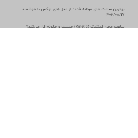
چگونه از ساعت‌های قدیمی و آنتیک خود نگهداری کنیم تا ارزش آن‌ها
حفظ شود؟
1403/10/15
بهترین ساعت های مردانه 2025 از مدل های لوکس تا هوشمند
1404/08/17
ساعت مچی کینتیک (Kinetic) چیست و چگونه کار می‌کند؟
1403/04/02
چرا خرید ساعت لوکس یک سرمایه گذاری هوشمند است؟
1404/04/21
معرفی جدیدترین فناوری های ساعت های هوشمند در سال 2025
1404/08/03
راهنمای انتخاب ساعت مناسب برای استایل حرفه‌ای و رسمی
1403/12/22
ساعت های مرتبط
ساعت مچی زنانه بلموند مدل SRL403.430
11,888,000 تومـان