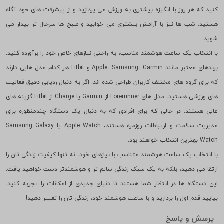
ساده هستند و با قابلیت های متنوعی که دارند، می توانند به شما در مدیریت
فعالیت های روزانه، نظارت بر سلامت و حتی بهبود کیفیت خواب کمک کنند. تصور
کنید که هر روز با انگیزه بیشتری به ورزش می پردازید و از پیشرفت های خود آگاه
هستید. شب ها نیز با آرامش بیشتری می خوابید و صبح ها سرحال تر بیدار می
شوید.
با انتخاب یک ساعت هوشمند مناسب، به راحتی نیازهای خاص خود را برآورده کنید.
برندهای معتبر مانند Apple، Samsung، Garmin و Fitbit هر کدام مدل هایی دارند
که برای گروه های مختلف کاربران طراحی شده اند. اگر به دنبال ردیابی دقیق فعالیت
های ورزشی هستید، مدل های Forerunner از Garmin یا Charge از Fitbit گزینه های
عالی هستند. در حالی که برای افرادی که به دنبال یک دستگاه چندمنظوره برای
مدیریت سلامت و ارتباطات روزمره هستند، Apple Watch یا Samsung Galaxy
Watch بهترین انتخاب خواهند بود.
با انتخاب یک ساعت هوشمند متناسب با نیازهای خود، نه تنها کیفیت زندگی تان را
ارتقا می دهید، بلکه به یک سبک زندگی سالم تر و هوشمندتر دست خواهید یافت.
این دستگاه ها در انتظار شما هستند تا دنیای جدیدی از امکانات را تجربه کنید.