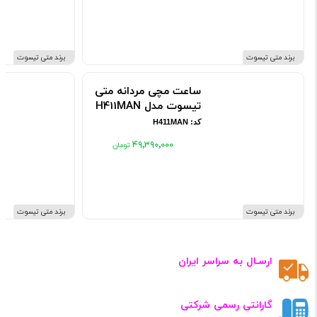
برند متی تیسوت
برند متی تیسوت
ساعت مچی مردانه متی
تیسوت مدل H411MAN
کد: H411MAN
۴۹٬۳۹۰٬۰۰۰
برند متی تیسوت
برند متی تیسوت
ارسـال به سراسر ایران
گارانتی رسمی شرکتی