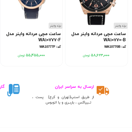
برند واینر
برند واینر
ساعت مچی مردانه واینر مدل
ساعت مچی مردانه واینر مدل
WA10777-F
WA10770-B
کد: WA10770B
کد: WA10777F
۵۵٬۴۵۵٬۰۰۰
۵۸٬۶۲۳٬۰۰۰
ارسـال به سراسر ایران
گار
از طریق اسنپ(تهران و کرج) پست ،
تــیپاکس ، باربــری و یا اتوبوس