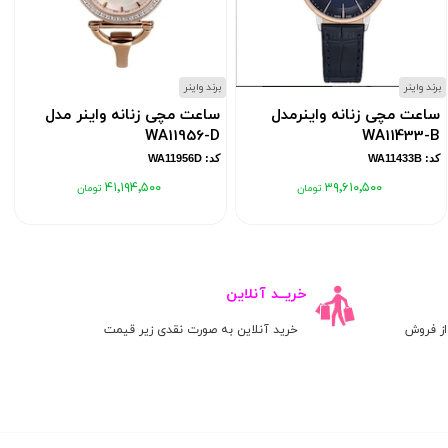
برند واینر
برند واینر
ب
ساعت مچی زنانه واینرمدل
ساعت مچی زنانه واینر مدل
WA11956-D
WA11433-B
کد: WA11433B
کد: WA11956D
۴۱٬۱۹۴٬۵۰۰
۳۹٬۶۱۰٬۵۰۰
خریــد آنلاین
ز فروش
خرید آنلاین به صورت نقدی زیر قیمت