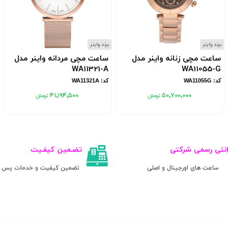
برند واینر
برند واینر
ساعت مچی زنانه واینر مدل
ساعت مچی مردانه واینر مدل
WA11321-A
WA11055-G
کد: WA11055G
کد: WA11321A
۴۱٬۱۹۴٬۵۰۰
۵۰٬۷۰۰٬۰۰۰
انتی رسمی شرکتی
تضـمین کیفـیت
ساعت های اورجینال و اصلی
تضمین کیفیت و خدمات پس ا