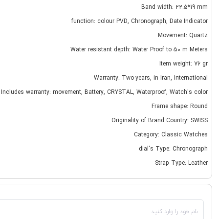
Band width: 22.5*19 mm
function: colour PVD, Chronograph, Date Indicator
Movement: Quartz
Water resistant depth: Water Proof to 50 m Meters
Item weight: 76 gr
Warranty: Two-years, in Iran, International
Includes warranty: movement, Battery, CRYSTAL, Waterproof, Watch’s color
Frame shape: Round
Originality of Brand Country: SWISS
Category: Classic Watches
dial's Type: Chronograph
Strap Type: Leather