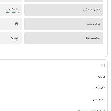
تا 50 متر
میزان ضدآبی
عرض قاب
42
مردانه
مناسب برای
مردانه
کلاسیک
بند چرمی