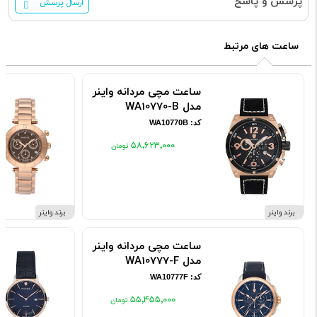
پرسش و پاسخ
ارسال پرسش
ساعت های مرتبط
ساعت مچی مردانه واینر
مدل WA10770-B
کد: WA10770B
۵۸٬۶۲۳٬۰۰۰
برند واینر
برند واینر
ساعت مچی مردانه واینر
مدل WA10777-F
کد: WA10777F
۵۵٬۴۵۵٬۰۰۰