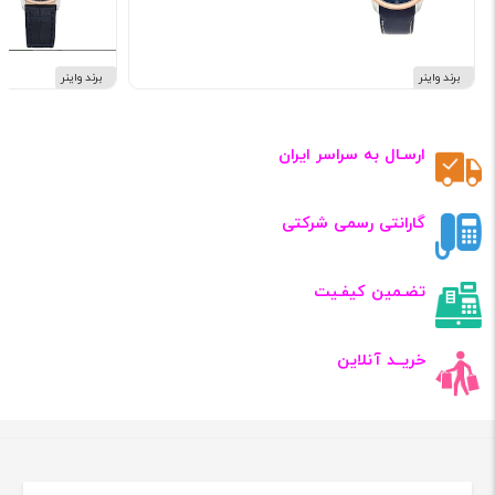
برند واینر
برند واینر
ارسـال به سراسر ایران
گارانتی رسمی شرکتی
تضـمین کیفـیت
خریــد آنلاین