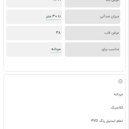
تا 30 متر
میزان ضدآبی
عرض قاب
38
مردانه
مناسب برای
مردانه
کلاسیک
تمام استیل رنگ PVD