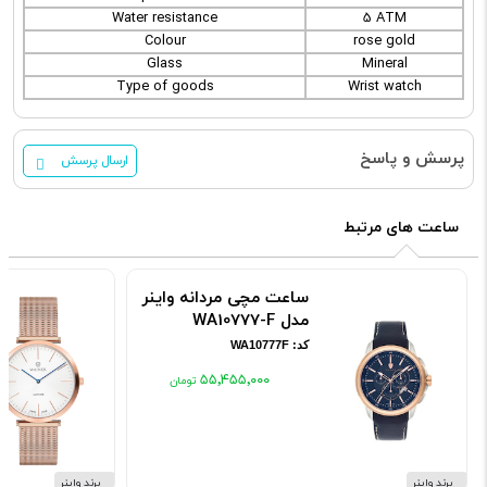
Water resistance
5 ATM
Colour
rose gold
Glass
Mineral
Type of goods
Wrist watch
پرسش و پاسخ
ارسال پرسش
ساعت های مرتبط
ساعت مچی مردانه واینر
مدل WA10777-F
کد: WA10777F
۵۵٬۴۵۵٬۰۰۰
برند واینر
برند واینر