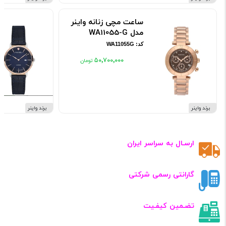
ساعت مچی زنانه واینر
مدل WA11055-G
کد: WA11055G
۵۰٬۷۰۰٬۰۰۰
برند واینر
برند واینر
ارسـال به سراسر ایران
گارانتی رسمی شرکتی
تضـمین کیفـیت