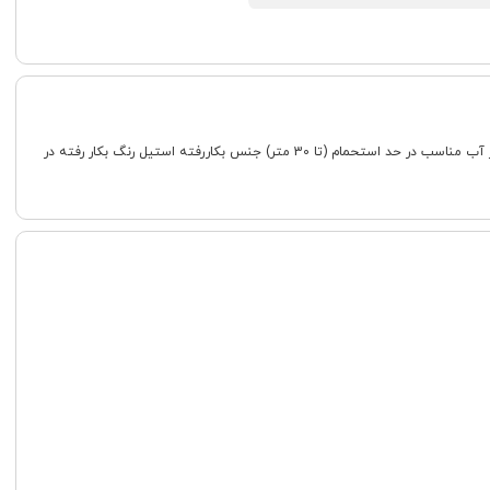
جنسیت مردانه ست شکل قاب گرد ویژگی تاریخ اصالت کشور برند فرانسه جنس شیشه سافایر کریستال رده ساعت کلاسیک طرح صفحه تک عقربه (تک موتور) مقاوم در برابر آب مناسب در حد استحمام (تا 30 متر) جنس بکاررفته استیل رنگ بکار رفته در