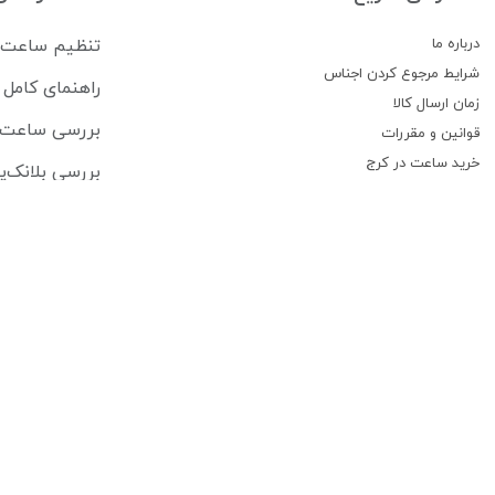
درباره ما
تنظیم ساعت سی
شرایط مرجوع کردن اجناس
راهنمای کام
زمان ارسال کالا
بررسی ساعت lipe Pikullik Sternenhimmel FPA1
قوانین و مقررات
خرید ساعت در کرج
بررسی بلانک‌پ
پیگیری سفارشات
جام جهانی فیفا ۲۰۲۶ ساعت هایی که بازیکنان برتر 
تماس با ما
ریچارد میل در ۲۵ سالگی ساخت وفادارترین جامعه لوکس ساعت 
درباره فروشگاه ساعت کنز
فروشگاه ساعت کنز فعالیت خود را درسال 1379 به طور تخصصی در زمینه ساعت های اورجینال و برند معروف دنیا شروع کرد
[ادامه]