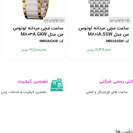
برند لوتوس من
برند لوتوس من
ساعت مچی مردانه لوتوس
ساعت مچی مردانه لوتوس
من مدل M801A.SSW
من مدل M803A.GKW
کد: M801ASSW
کد: M803AGKW
۲۲٬۲۰۰٬۰۰۰
۱۶٬۴۱۶٬۰۰۰
انتی رسمی شرکتی
تضـمین کیفـیت
ساعت های اورجینال و اصلی
تضمین کیفیت و خدمات پس ا
زشی ها