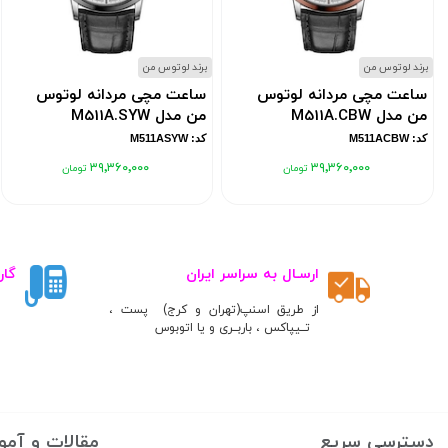
برند لوتوس من
برند لوتوس من
ساعت مچی مردانه لوتوس
ساعت مچی مردانه لوتوس
من مدل M511A.CBW
من مدل M511A.SYW
کد: M511ACBW
کد: M511ASYW
۳۹٬۳۶۰٬۰۰۰
۳۹٬۳۶۰٬۰۰۰
ارسـال به سراسر ایران
گار
از طریق اسنپ(تهران و کرج) پست ،
تــیپاکس ، باربــری و یا اتوبوس
دسترسی سریع
مقالات و آمو