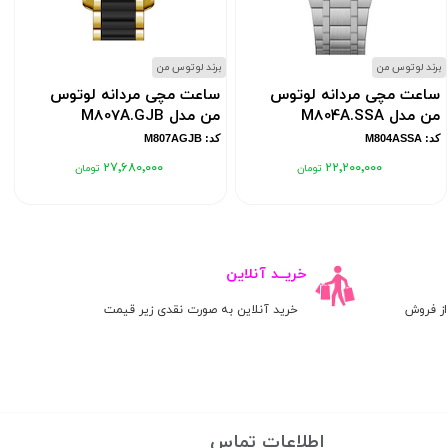
برند لوتوس من
برند لوتوس من
ب
ساعت مچی مردانه لوتوس
ساعت مچی مردانه لوتوس
من مدل M804A.SSA
من مدل M807A.GJB
کد: M804ASSA
کد: M807AGJB
۲۷٬۶۸۰٬۰۰۰
۲۲٬۲۰۰٬۰۰۰
خریــد آنلاین
ز فروش
خرید آنلاین به صورت نقدی زیر قیمت
اطلاعات تماس