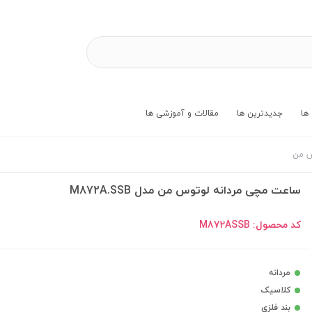
ها
جدیدترین ها
مقالات و آموزشی ها
س من
ساعت مچی مردانه لوتوس من مدل M872A.SSB
کد محصول:
M872ASSB
مردانه
کلاسیک
بند فلزی