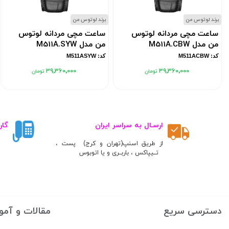
برند لوتوس من
برند لوتوس من
ساعت مچی مردانه لوتوس
ساعت مچی مردانه لوتوس
من مدل M511A.CBW
من مدل M511A.SYW
کد: M511ACBW
کد: M511ASYW
۳۹٬۳۶۰٬۰۰۰
۳۹٬۳۶۰٬۰۰۰
ارسـال به سراسر ایران
گار
از طریق اسنپ(تهران و کرج) پست ،
تــیپاکس ، باربــری و یا اتوبوس
دسترسی سریع
مقالات و آمو