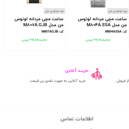
برند لوتوس من
برند لوتوس من
ب
ساعت مچی مردانه لوتوس
ساعت مچی مردانه لوتوس
من مدل M804A.SSA
من مدل M807A.GJB
کد: M804ASSA
کد: M807AGJB
۲۷٬۶۸۰٬۰۰۰
۲۲٬۲۰۰٬۰۰۰
خریــد آنلاین
ز فروش
خرید آنلاین به صورت نقدی زیر قیمت
اطلاعات تماس