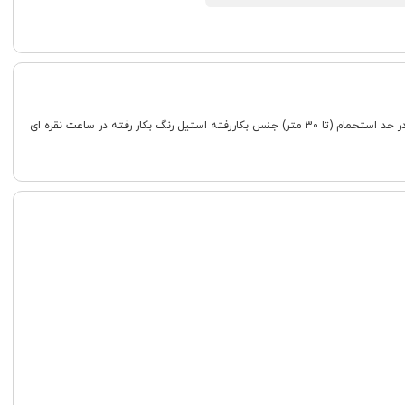
جنسیت زنانه ست شکل قاب گرد اصالت کشور برند فرانسه جنس شیشه سافایر کریستال رده ساعت کلاسیک طرح صفحه چند عقربه (چند موتور) مقاوم در برابر آب مناسب در حد استحمام (تا 30 متر) جنس بکاررفته استیل رنگ بکار رفته در ساعت نقره ای