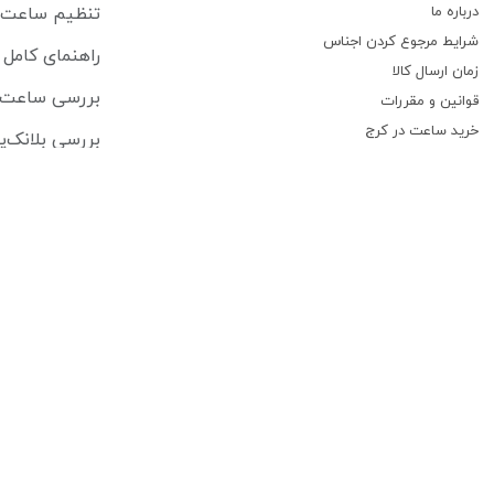
درباره ما
تنظیم ساعت سی
شرایط مرجوع کردن اجناس
راهنمای کام
زمان ارسال کالا
بررسی ساعت lipe Pikullik Sternenhimmel FPA1
قوانین و مقررات
خرید ساعت در کرج
بررسی بلانک‌پ
پیگیری سفارشات
جام جهانی فیفا ۲۰۲۶ ساعت هایی که بازیکنان برتر 
تماس با ما
ریچارد میل در ۲۵ سالگی ساخت وفادارترین جامعه لوکس ساعت 
درباره فروشگاه ساعت کنز
فروشگاه ساعت کنز فعالیت خود را درسال 1379 به طور تخصصی در زمینه ساعت های اورجینال و برند معروف دنیا شروع کرد
[ادامه]
استفاده از مطالب فروشگا