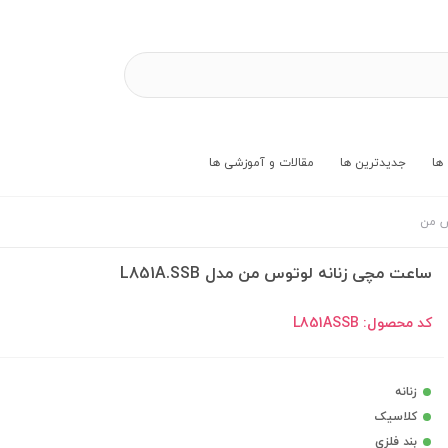
ها
جدیدترین ها
مقالات و آموزشی ها
س من
ساعت مچی زنانه لوتوس من مدل L851A.SSB
کد محصول:
L851ASSB
زنانه
کلاسیک
بند فلزی