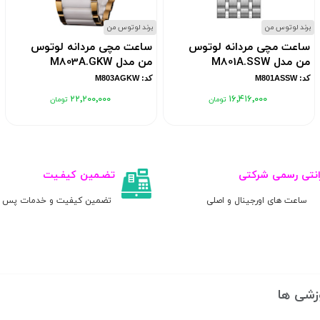
برند لوتوس من
برند لوتوس من
ساعت مچی مردانه لوتوس
ساعت مچی مردانه لوتوس
من مدل M801A.SSW
من مدل M803A.GKW
کد: M801ASSW
کد: M803AGKW
۲۲٬۲۰۰٬۰۰۰
۱۶٬۴۱۶٬۰۰۰
انتی رسمی شرکتی
تضـمین کیفـیت
ساعت های اورجینال و اصلی
تضمین کیفیت و خدمات پس ا
زشی ها