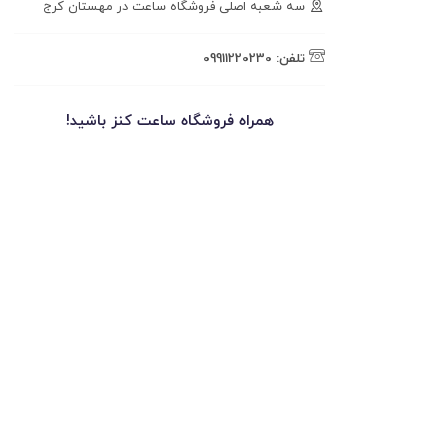
سه شعبه اصلی فروشگاه ساعت در مهستان کرج
تلفن:
09911220230
همراه فروشگاه ساعت کنز باشید!
کارناوب
ت کنز -
V.2.91.7