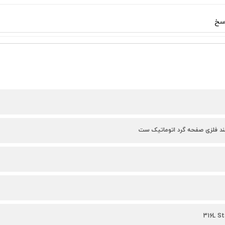
سخ
بند فلزی صفحه گرد اتوماتیک ست
316L St