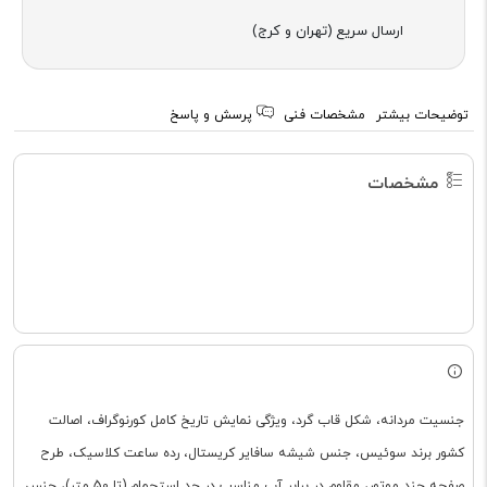
ارسال سریع (تهران و کرج)
توضیحات بیشتر
مشخصات فنی
پرسش و پاسخ
مشخصات
جنسیت مردانه، شکل قاب گرد، ویژگی نمایش تاریخ کامل کورنوگراف، اصالت
کشور برند سوئیس، جنس شیشه سافایر کریستال، رده ساعت کلاسیک، طرح
صفحه چند موتور، مقاوم در برابر آب مناسب در حد استحمام (تا 50 متر)، جنس