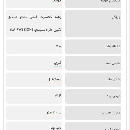
کوارتز
مکانیزم موتور
ویژگی
زنانه کلاسیک فشن تمام استیل
نگین دار دستبندی (LA PASSION)
ارتفاع قاب
7.8
فلزی
جنس بند
مستطیل
شکل قاب
عرض بند
31.4
تا 30 متر
میزان ضدآبی
عرض قاب
32*33