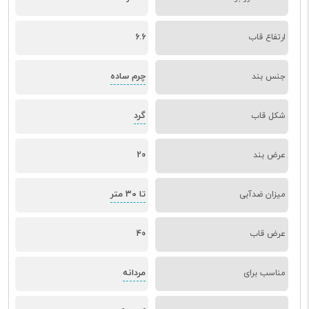
ارتفاع قاب
6.6
چرم ساده
جنس بند
گرد
شکل قاب
عرض بند
20
تا 30 متر
میزان ضدآبی
عرض قاب
40
مردانه
مناسب برای