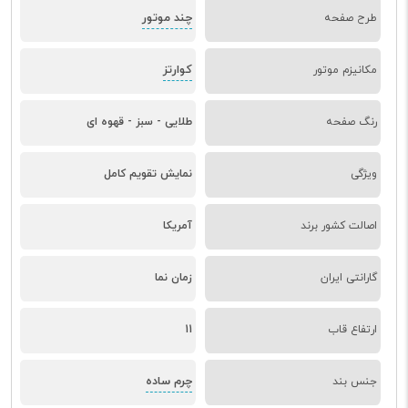
چند موتور
طرح صفحه
کوارتز
مکانیزم موتور
رنگ صفحه
طلایی - سبز - قهوه ای
ویژگی
نمایش تقویم کامل
اصالت کشور برند
آمریکا
گارانتی ایران
زمان نما
ارتفاع قاب
11
چرم ساده
جنس بند