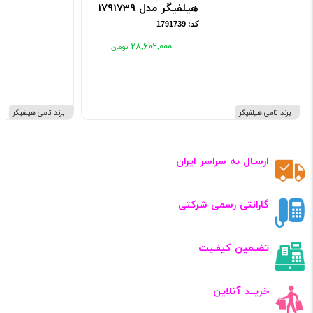
هیلفیگر مدل 1791739
کد: 1791739
۲۸٬۶۰۲٬۰۰۰
برند تامی هیلفیگر
برند تامی هیلفیگر
ارسـال به سراسر ایران
گارانتی رسمی شرکتی
تضـمین کیفـیت
خریــد آنلاین