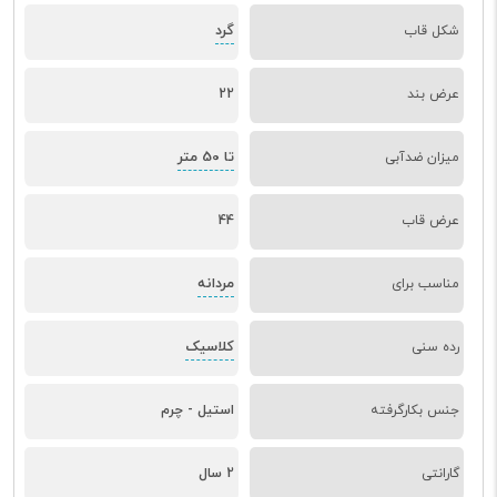
گرد
شکل قاب
عرض بند
22
تا 50 متر
میزان ضدآبی
عرض قاب
44
مردانه
مناسب برای
کلاسیک
رده سنی
جنس بکارگرفته
استیل - چرم
گارانتی
2 سال