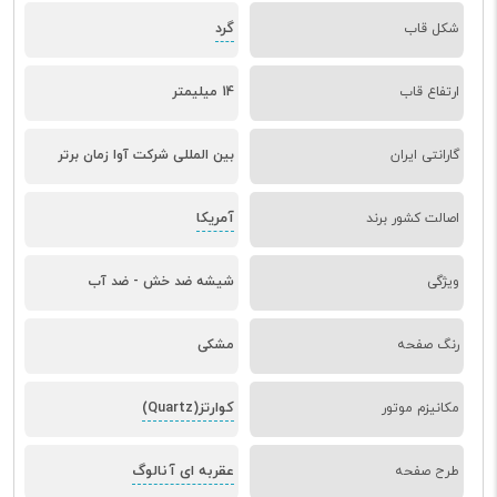
گرد
شکل قاب
ارتفاع قاب
14 میلیمتر
گارانتی ایران
بین المللی شرکت آوا زمان برتر
آمریکا
اصالت کشور برند
ویژگی
شیشه ضد خش - ضد آب
رنگ صفحه
مشکی
کوارتز(Quartz)
مکانیزم موتور
عقربه ای آنالوگ
طرح صفحه