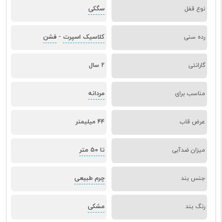
سگکی
نوع قفل
کلاسیک اسپرت
فشن
رده سنی
-
گارانتی
2 سال
مردانه
مناسب برای
عرض قاب
44 میلیمتر
تا 50 متر
میزان ضدآبی
چرم طبیعی
جنس بند
مشکی
رنگ بند