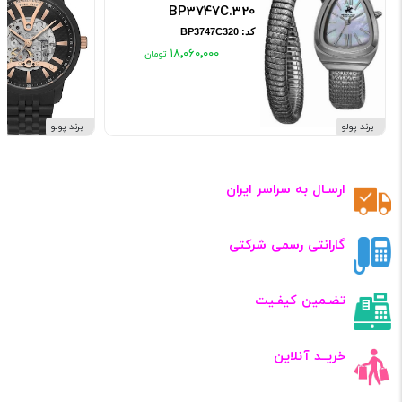
BP3747C.320
کد: BP3747C320
۱۸٬۰۶۰٬۰۰۰
برند پولو
برند پولو
ارسـال به سراسر ایران
گارانتی رسمی شرکتی
تضـمین کیفـیت
خریــد آنلاین