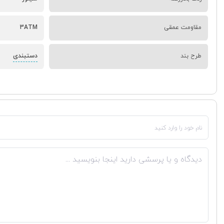
مقاومت عمقی
3ATM
دستبندی
طرح بند