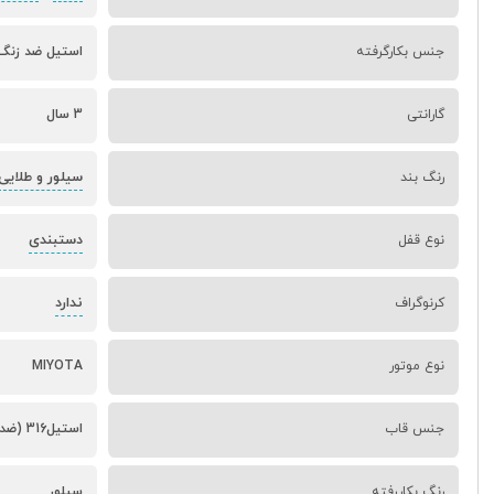
جنس بکارگرفته
استیل ضد زنگ 
گارانتی
3 سال
سیلور و طلایی
رنگ بند
دستبندی
نوع قفل
ندارد
کرنوگراف
نوع موتور
MIYOTA
جنس قاب
استیل316 (ضد حساسیت)
رنگ بکاررفته
سیلور