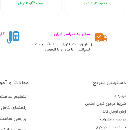
۳۰٬۴۴۰٬۰۰۰
۲۹٬۳۹۰٬۰۰۰
ارسـال به سراسر ایران
گار
از طریق اسنپ(تهران و کرج) پست ،
تــیپاکس ، باربــری و یا اتوبوس
دسترسی سریع
مقالات و آمو
درباره ما
تنظیم ساعت سی
شرایط مرجوع کردن اجناس
راهنمای کام
زمان ارسال کالا
بررسی ساعت lipe Pikullik Sternenhimmel FPA1
قوانین و مقررات
خرید ساعت در کرج
بررسی بلانک‌پ