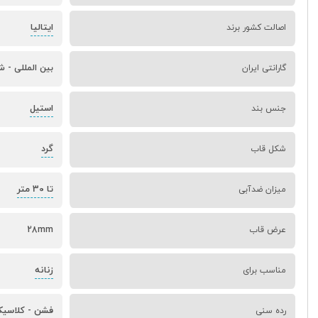
ایتالیا
اصالت کشور برند
گارانتی ایران
بین المللی - ش
استیل
جنس بند
گرد
شکل قاب
تا 30 متر
میزان ضدآبی
عرض قاب
28mm
زنانه
مناسب برای
فشن
کلاسی
رده سنی
-