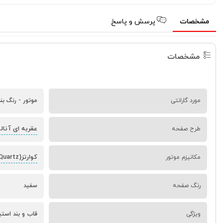
مشخصات
پرسش و پاسخ
مشخصات
مورد گارانتی
موتور - رنگ بن
عقربه ای آنال
طرح صفحه
کوارتز(Quartz)
مکانیزم موتور
رنگ صفحه
سفید
ویژگی
قاب و بند استی