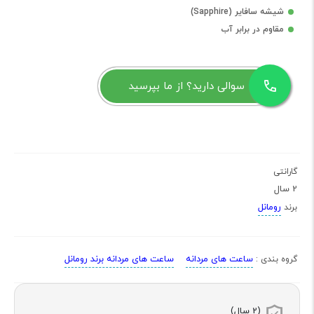
شیشه سافایر (Sapphire)
مقاوم در برابر آب
سوالی دارید؟ از ما بپرسید
گارانتی
2 سال
رومانل
برند
ساعت های مردانه
ساعت های مردانه برند رومانل
گروه بندی :
(2 سال)