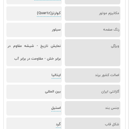
کوارتز(Quartz)
مکانیزم موتور
رنگ صفحه
سیلور
ویژگی
نمایش تاریخ - شیشه مقاوم در
برابر خش - مقاومت در برابر آب
ایتالیا
اصالت کشور برند
گارانتی ایران
بین المللی
استیل
جنس بند
گرد
شکل قاب