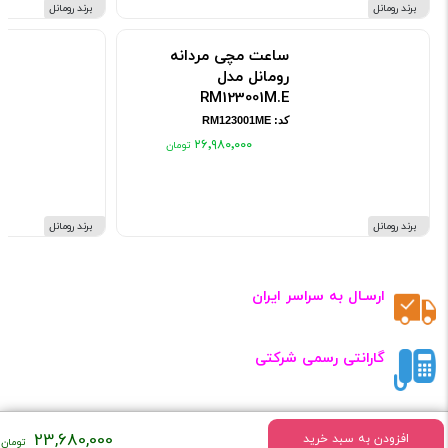
برند رومانل
برند رومانل
ساعت مچی مردانه
رومانل مدل
RM123001M.E
کد: RM123001ME
۲۶٬۹۸۰٬۰۰۰
برند رومانل
برند رومانل
ارسـال به سراسر ایران
گارانتی رسمی شرکتی
تضـمین کیفـیت
23,680,000
افزودن به سبد خرید