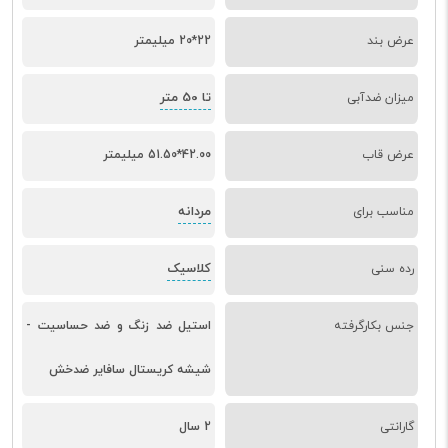
عرض بند
22*20 میلیمتر
تا 50 متر
میزان ضدآبی
عرض قاب
42.00*51.50 میلیمتر
مردانه
مناسب برای
کلاسیک
رده سنی
جنس بکارگرفته
استیل ضد زنگ و ضد حساسیت -
شیشه کریستال سافایر ضد‌خش
گارانتی
2 سال