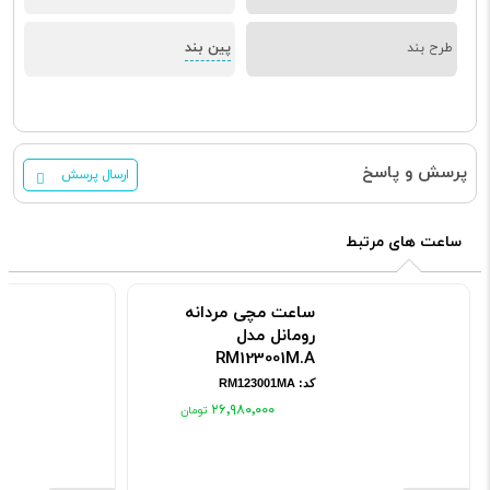
پین بند
طرح بند
پرسش و پاسخ
ارسال پرسش
ساعت های مرتبط
ساعت مچی مردانه
رومانل مدل
RM123001M.A
کد: RM123001MA
۲۶٬۹۸۰٬۰۰۰