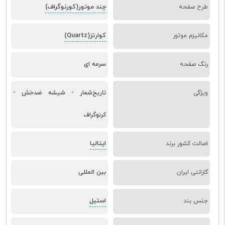
چند موتور(کورنوگراف)
طرح صفحه
کوارتز(Quartz)
مکانیزم موتور
رنگ صفحه
سرمه ای
ویژگی
تاریخ‌شمار - شیشه ضدخش -
کرنوگراف
ایتالیا
اصالت کشور برند
گارانتی ایران
بین المللی
استیل
جنس بند