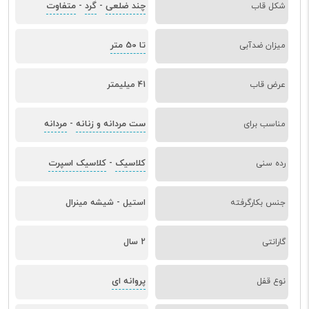
چند ضلعی
گرد
متفاوت
شکل قاب
-
-
تا 50 متر
میزان ضدآبی
عرض قاب
41 میلیمتر
ست مردانه و زنانه
مردانه
مناسب برای
-
کلاسیک
کلاسیک اسپرت
رده سنی
-
جنس بکارگرفته
استیل - شیشه مینرال
گارانتی
2 سال
پروانه ای
نوع قفل