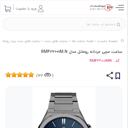
ورود یا عضویت
صفحه نخست
همه ساعت ها
ساعت های ست
ساعت های ست برند رومانل
ساعت مچی مردانه رومانل مدل RM422001M.N
کد :
RM422001MN
122)
(