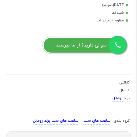
DATE(تقویم)
شب نما
مقاوم در برابر آب
سوالی دارید؟ از ما بپرسید
گارانتی
2 سال
رومانل
برند
ساعت های ست
ساعت های ست برند رومانل
گروه بندی :