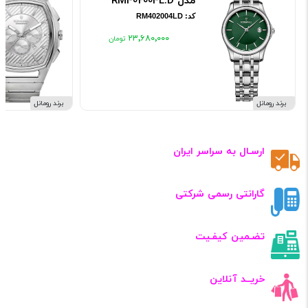
مدل RM402004L.D
کد: RM402004LD
۲۳٬۶۸۰٬۰۰۰
برند رومانل
برند رومانل
ارسـال به سراسر ایران
گارانتی رسمی شرکتی
تضـمین کیفـیت
خریــد آنلاین