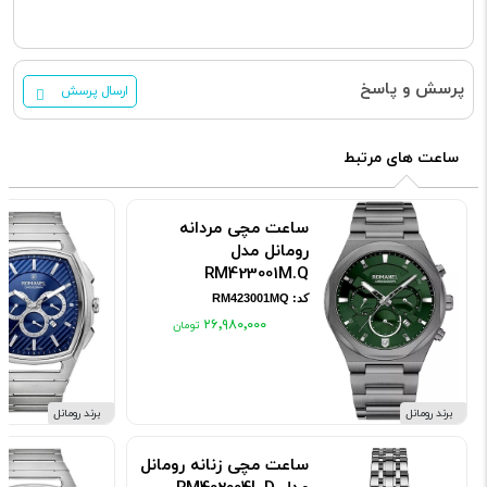
پرسش و پاسخ
ارسال پرسش
ساعت های مرتبط
ساعت مچی مردانه
رومانل مدل
RM423001M.Q
کد: RM423001MQ
۲۶٬۹۸۰٬۰۰۰
برند رومانل
برند رومانل
ساعت مچی زنانه رومانل