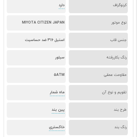
دارد
کرنوگراف
نوع موتور
MIYOTA CITIZEN JAPAN
جنس قاب
استیل 316 ضد حساسیت
رنگ بکاررفته
سیلور
مقاومت عمقی
5ATM
ماه شمار
تقویم و نوع آن
پین بند
طرح بند
خاکستری
رنگ بند