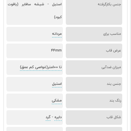
جنس بکارگرفته
استیل - شیشه سافایر (یاقوت
کبود)
مردانه
مناسب برای
عرض قاب
44mm
تا 100متر(غواصی کم عمق)
میزان ضدآبی
استیل
جنس بند
مشکی
رنگ بند
دایره
گرد
شکل قاب
-