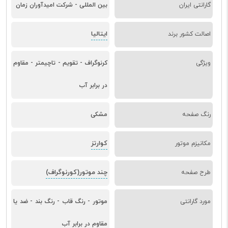
گارانتی ایران
بین المللی - شرکت امیدآوران زمان
ایتالیا
اصالت کشور برند
ویژگی
کرنوگراف - تقویم - تاچیمتر - مقاوم
در برابر آب
رنگ صفحه
مشکی
کوارتز
مکانیزم موتور
چند موتور(کورنوگراف)
طرح صفحه
مورد گارانتی
موتور - رنگ قاب - رنگ بند - ضد یا
مقاوم در برابر آب