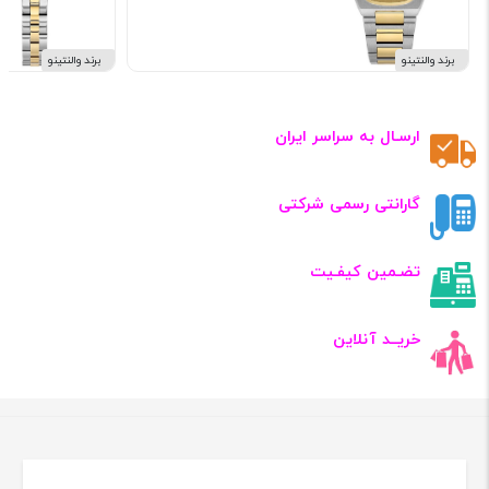
برند والنتینو
برند والنتینو
ارسـال به سراسر ایران
گارانتی رسمی شرکتی
تضـمین کیفـیت
خریــد آنلاین