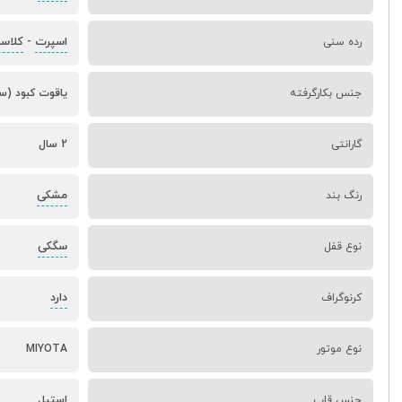
اسپرت
کلاس
رده سنی
-
جنس بکارگرفته
یاقوت کبود (سا
گارانتی
2 سال
مشکی
رنگ بند
سگکی
نوع قفل
دارد
کرنوگراف
نوع موتور
MIYOTA
جنس قاب
استیل