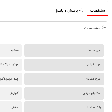
مشخصات
پرسش و پاسخ
مشخصات
وزن ساعت
80گرم
مورد گارانتی
موتور - رنگ قا
چند موتور(کور
طرح صفحه
کوارتز
مکانیزم موتور
رنگ صفحه
مشکی