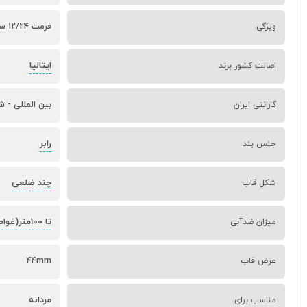
ویژگی
فرمت 12/24 ساعته - کورنوگراف - تقویم - ضدآب
ایتالیا
اصالت کشور برند
گارانتی ایران
بین المللی - ش
رابر
جنس بند
چند ضلعی
شکل قاب
تا 100متر(غواصی کم عمق)
میزان ضدآبی
عرض قاب
44mm
مردانه
مناسب برای