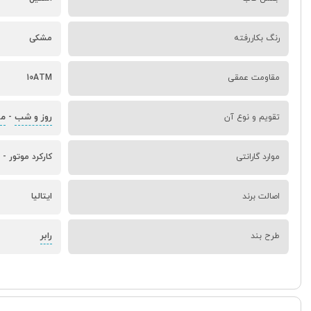
رنگ بکاررفته
مشکی
مقاومت عمقی
10ATM
روز و شب
ما
تقویم و نوع آن
-
موارد گارانتی
کارکرد موتور - 
اصالت برند
ایتالیا
رابر
طرح بند