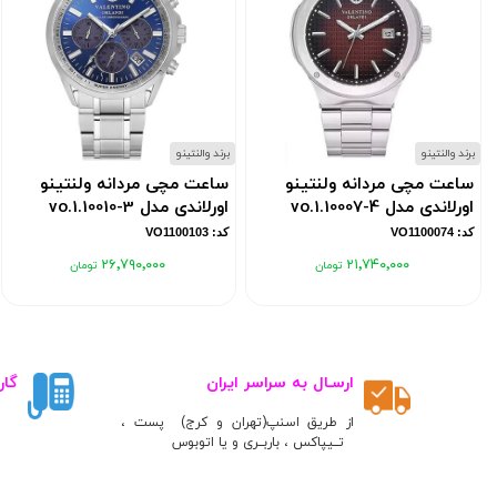
برند والنتینو
برند والنتینو
ساعت مچی مردانه ولنتینو
ساعت مچی مردانه ولنتینو
اورلاندی مدل vo.1.10007-4
اورلاندی مدل vo.1.10010-3
کد: VO1100074
کد: VO1100103
۲۶٬۷۹۰٬۰۰۰
۲۱٬۷۴۰٬۰۰۰
ارسـال به سراسر ایران
گار
از طریق اسنپ(تهران و کرج) پست ،
تــیپاکس ، باربــری و یا اتوبوس