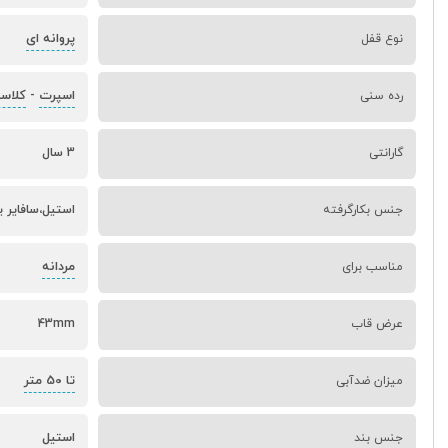
پروانه ای
نوع قفل
اسپرت
کلاس
رده سنی
-
گارانتی
3 سال
جنس بکارگرفته
استیل،سافایر 
مردانه
مناسب برای
عرض قاب
43mm
تا 50 متر
میزان ضدآبی
استیل
جنس بند