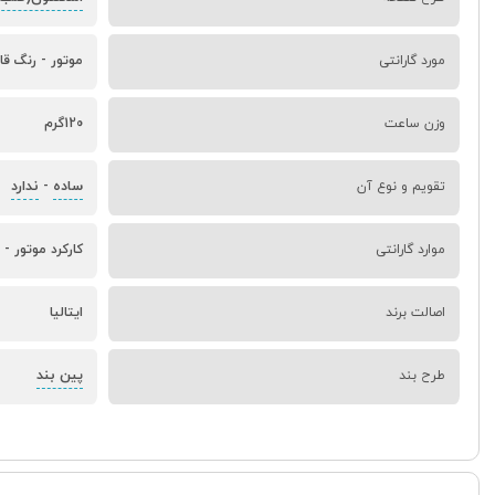
مورد گارانتی
موتور - رنگ قا
وزن ساعت
120گرم
ساده
ندارد
تقویم و نوع آن
-
موارد گارانتی
کارکرد موتور - 
اصالت برند
ایتالیا
پین بند
طرح بند