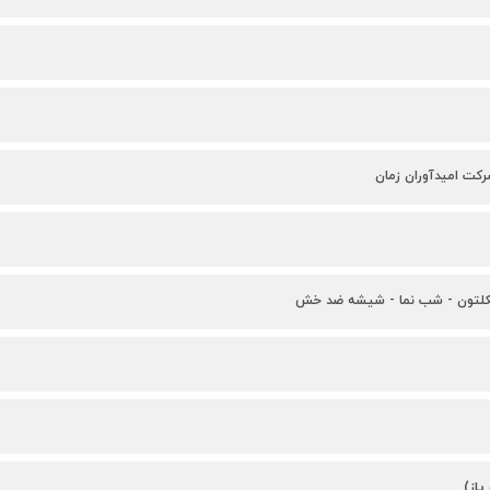
رکت امیدآوران زمان
سکلتون - شب نما - شیشه ضد خش
از)