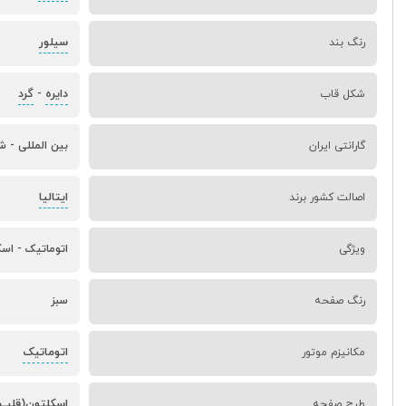
سیلور
رنگ بند
دایره
گرد
شکل قاب
-
گارانتی ایران
بین المللی - ش
ایتالیا
اصالت کشور برند
ویژگی
اتوماتیک - ا
رنگ صفحه
سبز
اتوماتیک
مکانیزم موتور
اسکلتون(قلب ب
طرح صفحه