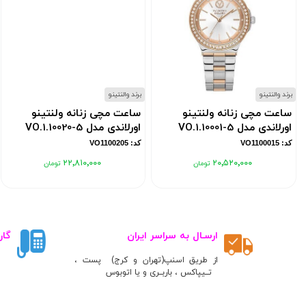
برند والنتینو
برند والنتینو
ساعت مچی زنانه ولنتینو
ساعت مچی زنانه ولنتینو
اورلاندی مدل VO.1.10001-5
اورلاندی مدل VO.1.10020-5
کد: VO1100015
کد: VO1100205
۲۲٬۸۱۰٬۰۰۰
۲۰٬۵۲۰٬۰۰۰
ارسـال به سراسر ایران
گار
از طریق اسنپ(تهران و کرج) پست ،
تــیپاکس ، باربــری و یا اتوبوس