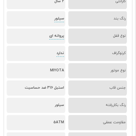
گارانتی
2 سال
سیلور
رنگ بند
پروانه ای
نوع قفل
ندارد
کرنوگراف
نوع موتور
MIYOTA
جنس قاب
استیل 316 ضد حساسیت
رنگ بکاررفته
سیلور
مقاومت عمقی
5ATM