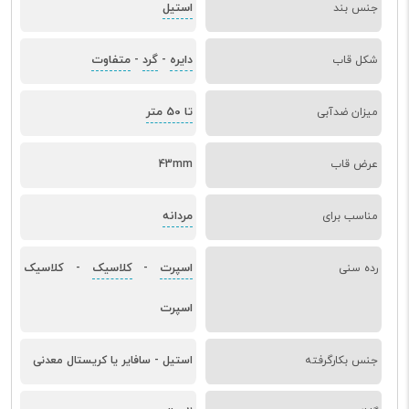
استیل
جنس بند
دایره
گرد
متفاوت
شکل قاب
-
-
تا 50 متر
میزان ضدآبی
عرض قاب
43mm
مردانه
مناسب برای
اسپرت
کلاسیک
کلاسیک
رده سنی
-
-
اسپرت
جنس بکارگرفته
استیل - سافایر یا کریستال معدنی