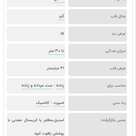
گرد
شکل قاب
عرض بند
15
تا 30 متر
میزان ضدآبی
عرض قاب
31 میلیمتر
زنانه
ست مردانه و زنانه
مناسب برای
-
اسپرت
کلاسیک
رده سنی
-
جنس بکارگرفته
استیل،سافایر یا کریستال معدنی با
پوشش یاقوت کبود