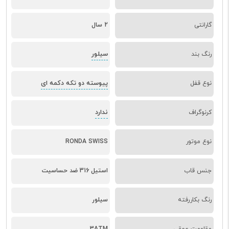
گارانتی
2 سال
سیلور
رنگ بند
پیوسته دو تکه دکمه ای
نوع قفل
ندارد
کرنوگراف
نوع موتور
RONDA SWISS
جنس قاب
استیل 316 ضد حساسیت
رنگ بکاررفته
سیلور
مقاومت عمقی
3ATM