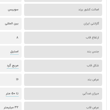
اصالت کشور برند
سوییس
گارانتی ایران
بین المللی
ارتفاع قاب
8
استیل
جنس بند
مربع گرد
شکل قاب
عرض بند
16
تا 50 متر
میزان ضدآبی
عرض قاب
32 میلیمتر