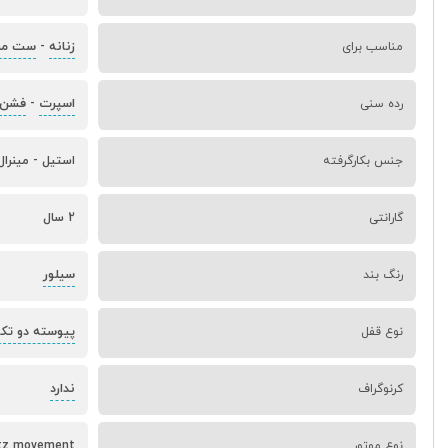
زنانه
ست مرد
مناسب برای
-
اسپرت
فشن
رده سنی
-
جنس بکارگرفته
استیل - مینرا
گارانتی
2 سال
سیلور
رنگ بند
پیوسته دو تک
نوع قفل
ندارد
کرنوگراف
نوع موتور
rtz movement