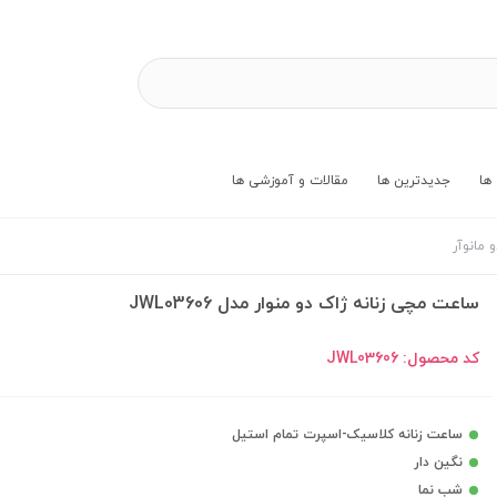
ها
جدیدترین ها
مقالات و آموزشی ها
مانوآر
ساعت مچی زنانه ژاک دو منوار مدل JWL03606
کد محصول:
JWL03606
ساعت زنانه کلاسیک-اسپرت تمام استیل
نگین دار
شب نما