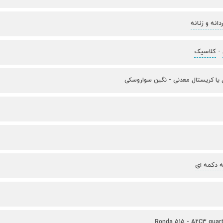
انه و زنانه
کلاسیک
-
ل یا کریستال معدنی - نگین سواروسکی
ه دکمه ای
Ronda 515 - A2C3 qua