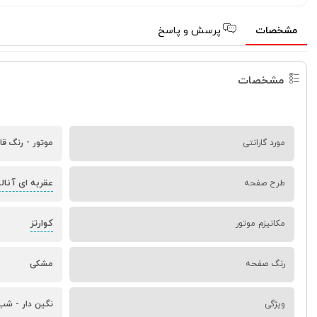
مشخصات
پرسش و پاسخ
مشخصات
مورد گارانتی
موتور - رنگ قا
عقربه ای آنال
طرح صفحه
کوارتز
مکانیزم موتور
رنگ صفحه
مشکی
ویژگی
نگین دار - شب 