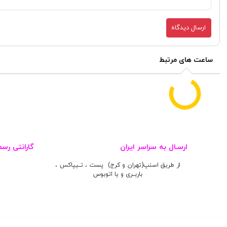
ارسال دیدگاه
ساعت های مرتبط
ارسـال به سراسر ایران
گارانتی رس
از طریق اسنپ(تهران و کرج) پست ، تــیپاکس ،
باربــری و یا اتوبوس