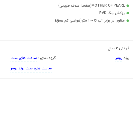
MOTHER OF PEARL(صفحه صدف طبیعی)
روکش رنگ PVD
مقاوم در برابر آب تا 100 متر(غواصی کم عمق)
2 سال
گارانتی
رومر
ساعت های ست
برند
گروه بندی :
ساعت های ست برند رومر