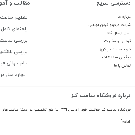
دسترسی سریع
مقالات و آمو
درباره ما
تنظیم ساعت سی
شرایط مرجوع کردن اجناس
راهنمای کام
زمان ارسال کالا
بررسی ساعت lipe Pikullik Sternenhimmel FPA1
قوانین و مقررات
خرید ساعت در کرج
بررسی بلانک‌پ
پیگیری سفارشات
جام جهانی فیفا ۲۰۲۶ ساعت هایی که بازیکنان برتر 
تماس با ما
ریچارد میل در ۲۵ سالگی ساخت وفادارترین جامعه لوکس ساعت 
درباره فروشگاه ساعت کنز
فروشگاه ساعت کنز فعالیت خود را درسال 1379 به طور تخصصی در زمینه ساعت های اورجینال و برند معروف دنیا شروع کرد
[ادامه]