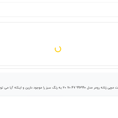
 تونم اینم با نصف نقد و مابقی طی دوچک خرید کنم؟