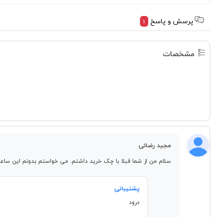
پرسش و پاسخ
1
مشخصات
مجید رضائی
سلام من از شما قبلا با چک خرید داشتم. می خواستم بدونم این ساعت مچی زنانه رومر مدل 996990 47 70 20 به رنگ سبز را موجود دارین و اینکه آیا می
پشتیبانی
درود