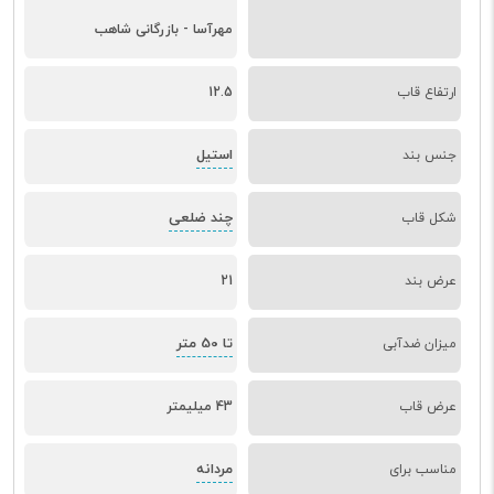
مهرآسا - بازرگانی شاهب
ارتفاع قاب
12.5
استیل
جنس بند
چند ضلعی
شکل قاب
عرض بند
21
تا 50 متر
میزان ضدآبی
عرض قاب
43 میلیمتر
مردانه
مناسب برای