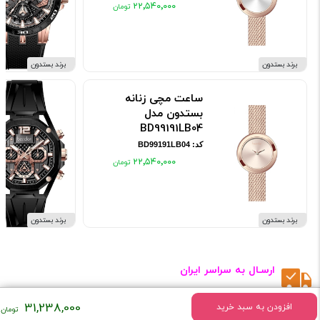
۲۲٬۵۴۰٬۰۰۰
برند بستدون
برند بستدون
ساعت مچی زنانه
بستدون مدل
BD99191LB04
کد: BD99191LB04
۲۲٬۵۴۰٬۰۰۰
برند بستدون
برند بستدون
ارسـال به سراسر ایران
31,238,000
افزودن به سبد خرید
گارانتی رسمی شرکتی