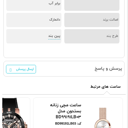
برابر آب
اصالت برند
دانمارک
پین بند
طرح بند
پرسش و پاسخ
ارسال پرسش
ساعت های مرتبط
ساعت مچی زنانه
بستدون مدل
BD99191LB03
کد: BD99191LB03