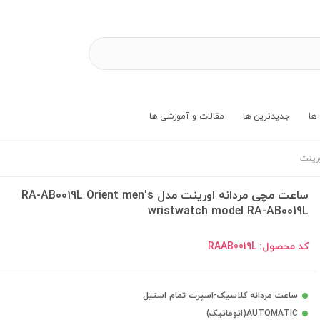
ها
جدیدترین ها
مقالات و آموزشی ها
رینت
ساعت مچی مردانه اورینت مدل RA-AB0019L Orient men's
wristwatch model RA-AB0019L
کد محصول:
RAAB0019L
ساعت مردانه کلاسیک-اسپرت تمام استیل
AUTOMATIC(اتوماتیک)