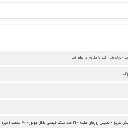
ب - رنگ بند - ضد یا مقاوم در برابر آب
وگ
وزهای هفته - 21 عدد سنگ قیمتی داخل موتور - 40 ساعت ذخیره انرژی - عقربه شب نما