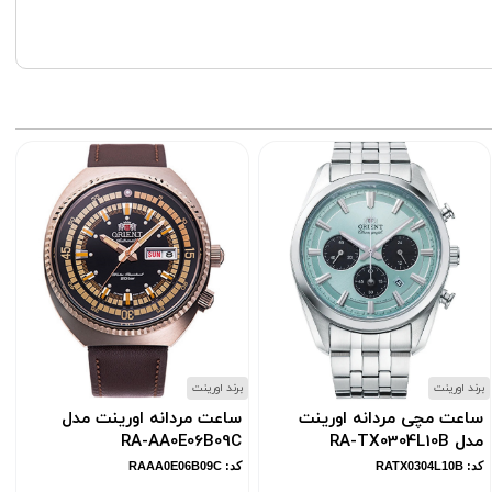
برند اورینت
برند اورینت
ب
ساعت مچی مردانه اورینت
ساعت مردانه اورینت مدل
مدل RA-TX0304L10B
RA-AA0E06B09C
کد: RATX0304L10B
کد: RAAA0E06B09C