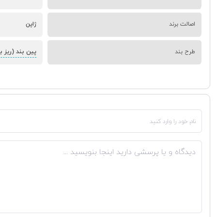
اصالت برند
ژاپن
پین بند (ریز 
طرح بند