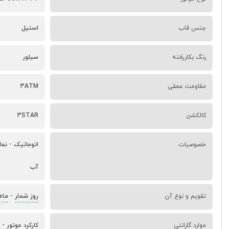
جنس قاب
استیل
رنگ بکاررفته
سیلور
مقاومت عمقی
3ATM
کالکشن
3STAR
خصوصیات
آب
روز شمار
ماه
تقویم و نوع آن
-
موارد گارانتی
کارکرد موتور - 