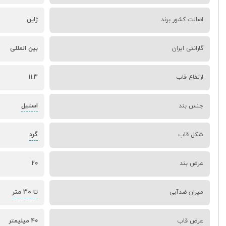
اصالت کشور برند
ژاپن
گارانتی ایران
بین المللی
ارتفاع قاب
11.3
استیل
جنس بند
گرد
شکل قاب
عرض بند
20
تا 30 متر
میزان ضدآبی
عرض قاب
40 میلیمتر