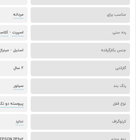
مردانه
مناسب برای
اسپرت
کلاس
رده سنی
-
جنس بکارگرفته
استیل - مینرال
گارانتی
2 سال
سیلور
رنگ بند
پیوسته دو تک
نوع قفل
ندارد
کرنوگراف
نوع موتور
 EPSON F4902