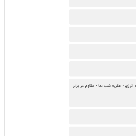
روزهای هفته - 21 عدد سنگ قیمتی داخل موتور - 40 ساعت ذخیره انرژی - عقربه شب نما - مقاوم در برابر