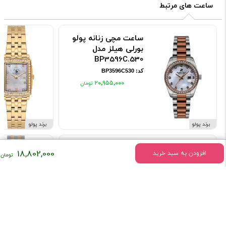
ساعت های مرتبط
ساعت مچی زنانه پولو
بورلی هیلز مدل
BP3596C.530
کد: BP3596C530
۲۰٬۹۵۵٬۰۰۰
برند پولو
برند پولو
ساعت مچی زنانه پولو
18,802,000
افزودن به سبد خرید
بورلی هیلز مدل
BP3747C.320
کد: BP3747C320
۱۸٬۰۶۰٬۰۰۰