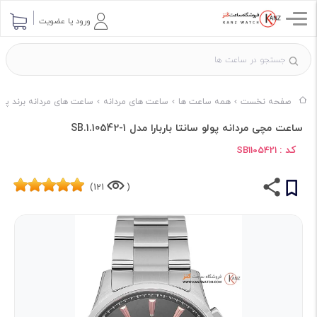
ورود یا عضویت
صفحه نخست
همه ساعت ها
ساعت های مردانه
ساعت های مردانه برند پول
ساعت مچی مردانه پولو سانتا باربارا مدل SB.1.10542-1
کد :
SB1105421
121)
(