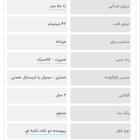
تا 50 متر
میزان ضدآبی
عرض قاب
42 میلیمتر
مردانه
مناسب برای
اسپرت
کلاسیک
رده سنی
-
جنس بکارگرفته
استیل - مینرال یا کریستال معدنی
گارانتی
2 سال
سیلور
رنگ بند
پیوسته دو تکه دکمه ای
نوع قفل