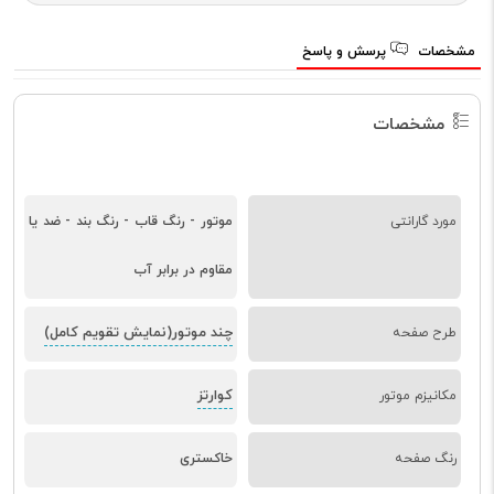
مشخصات
پرسش و پاسخ
مشخصات
مورد گارانتی
موتور - رنگ قاب - رنگ بند - ضد یا
مقاوم در برابر آب
چند موتور(نمایش تقویم کامل)
طرح صفحه
کوارتز
مکانیزم موتور
رنگ صفحه
خاکستری