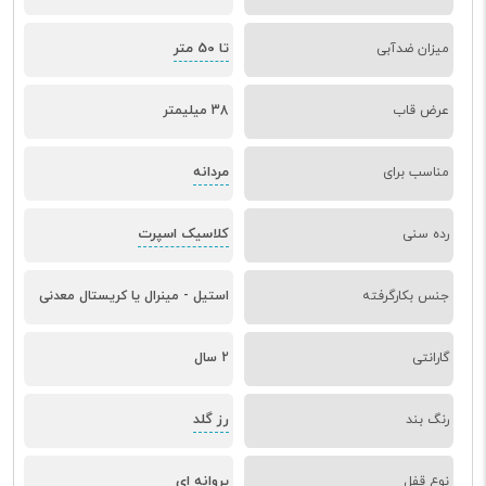
تا 50 متر
میزان ضدآبی
عرض قاب
38 میلیمتر
مردانه
مناسب برای
کلاسیک اسپرت
رده سنی
جنس بکارگرفته
استیل - مینرال یا کریستال معدنی
گارانتی
2 سال
رز گلد
رنگ بند
پروانه ای
نوع قفل