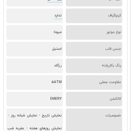
ندارد
کرنوگراف
نوع موتور
میوتا
جنس قاب
استیل
رنگ بکاررفته
رزگلد
مقاومت عمقی
5ATM
کالکشن
EMERY
خصوصیات
نمایش تاریخ - نمایش شبانه روز -
نمایش روزهای هفته - عقربه شب