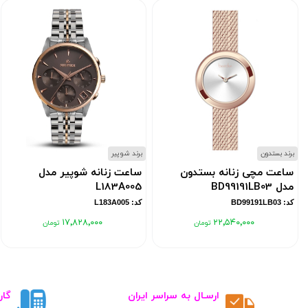
برند بستدون
برند شوپیر
ساعت مچی زنانه بستدون
ساعت زنانه شوپیر مدل
مدل BD99191LB03
L183A005
کد: BD99191LB03
کد: L183A005
۱۷٬۸۲۸٬۰۰۰
۲۲٬۵۴۰٬۰۰۰
ارسـال به سراسر ایران
گار