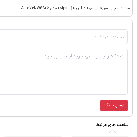
ساعت مچی عقربه ای مردانه آلپینا (Alpina) مدل AL-372NW4S26
ارسال دیدگاه
ساعت های مرتبط