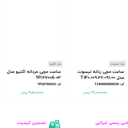
برند تیسوت
برند اکتیو
ساعت مچی زنانه تیسوت
ساعت مچی مردانه اکتیو مدل
مدل T140.009.36.091.00
YP16700A-03
کد: T1400093609100
کد: YP16700A03
۳٬۵۰۰٬۰۰۰
۶۷٬۰۰۰٬۰۰۰
انتی رسمی شرکتی
تضـمین کیفـیت