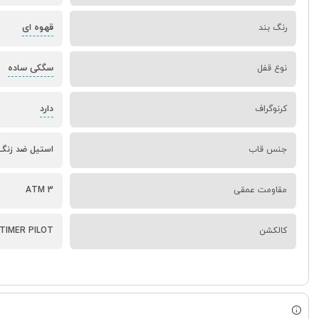
قهوه ای
رنگ بند
سگکی ساده
نوع قفل
دارد
کرنوگراف
جنس قاب
استیل ضد زنگ
مقاومت عمقی
3 ATM
کالکشن
TIMER PILOT