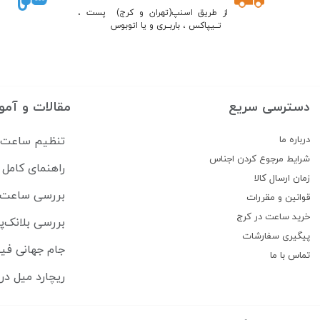
از طریق اسنپ(تهران و کرج) پست ،
تــیپاکس ، باربــری و یا اتوبوس
دسترسی سریع
مقالات و آمو
درباره ما
تنظیم ساعت سی
شرایط مرجوع کردن اجناس
راهنمای کام
زمان ارسال کالا
بررسی ساعت lipe Pikullik Sternenhimmel FPA1
قوانین و مقررات
خرید ساعت در کرج
بررسی بلانک‌پ
پیگیری سفارشات
جام جهانی فیفا ۲۰۲۶ ساعت هایی که بازیکنان برتر 
تماس با ما
ریچارد میل در ۲۵ سالگی ساخت وفادارترین جامعه لوکس ساعت 