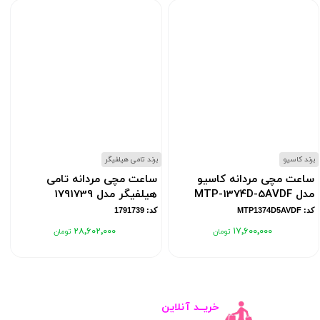
برند کاسیو
برند تامی هیلفیگر
ب
ساعت مچی مردانه کاسیو
ساعت مچی مردانه تامی
مدل MTP-1374D-5AVDF
هیلفیگر مدل 1791739
کد: MTP1374D5AVDF
کد: 1791739
۲۸٬۶۰۲٬۰۰۰
۱۷٬۶۰۰٬۰۰۰
خریــد آنلاین