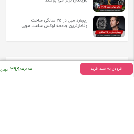
بازیکنان برتر می پوشند
ریچارد میل در ۲۵ سالگی ساخت
وفادارترین جامعه لوکس ساعت مچی
اطلاعات تماس
39,900,000
افزودن به سبد خرید
سه شعبه اصلی فروشگاه ساعت در مهستان کرج
تلفن:
09911220230
همراه فروشگاه ساعت کنز باشید!