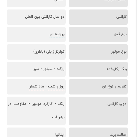
گارانتی
دو سال گارانتی بین الملل
پروانه ای
نوع قفل
نوع موتور
کوارتز ژاپنی (باطری)
رنگ بکاررفته
رزگلد - سیلور - سبز
روز و شب
ماه شمار
تقویم و نوع آن
-
موارد گارانتی
رنگ - کارکرد موتور - مقاومت در
برابر آب
اصالت برند
ایتالیا