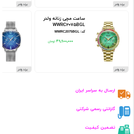
برند ولدر
برند ولدر
ساعت مچی زنانه ولدر
WWRC2075BGL
کد: WWRC2075BGL
۴۹٬۹۰۰٬۰۰۰
برند ولدر
برند ولدر
ارسـال به سراسر ایران
گارانتی رسمی شرکتی
تضـمین کیفـیت