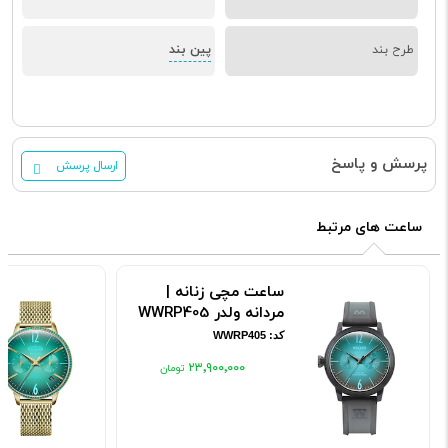
پین بند
طرح بند
پرسش و پاسخ
ارسال پرسش
ساعت های مرتبط
ساعت مچی زنانه |
مردانه ولدر WWRP405
کد: WWRP405
۲۳٬۹۰۰٬۰۰۰