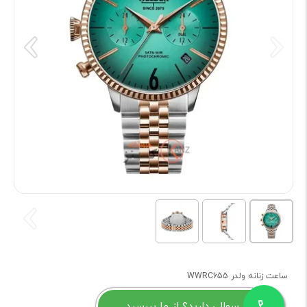
ساعت زنانه ولدر WWRC655
سوالی دارید؟ از ما بپرسید