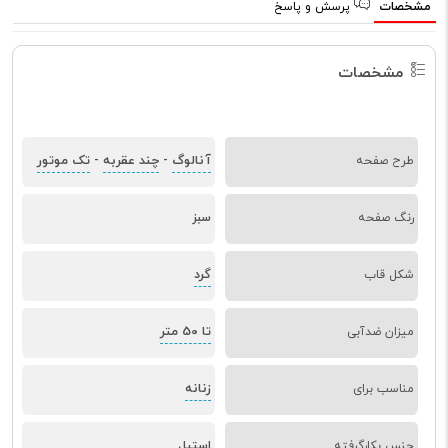
مشخصات
پرسش و پاسخ
مشخصات
آنالوگ
چند عقربه
تک موتور
طرح صفحه
-
-
رنگ صفحه
سبز
گرد
شکل قاب
تا 50 متر
میزان ضدآبی
زنانه
مناسب برای
جنس بکارگرفته
استیل