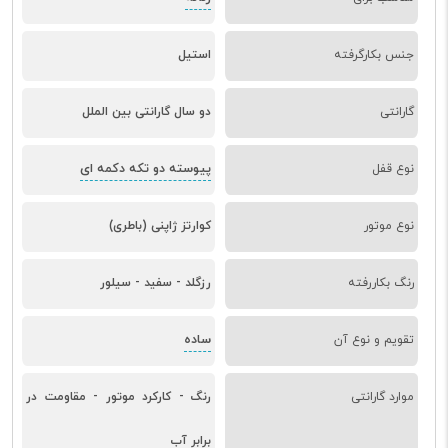
جنس بکارگرفته
استیل
گارانتی
دو سال گارانتی بین الملل
پیوسته دو تکه دکمه ای
نوع قفل
نوع موتور
کوارتز ژاپنی (باطری)
رنگ بکاررفته
رزگلد - سفید - سیلور
ساده
تقویم و نوع آن
موارد گارانتی
رنگ - کارکرد موتور - مقاومت در
برابر آب