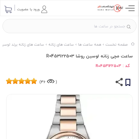
ورود یا عضویت
صفحه نخست
همه ساعت ها
ساعت های زنانه
ساعت های زنانه برند لوسیان
ساعت مچی زنانه لوسین روشا R0453122503
کد :
R0453122503
46)
(