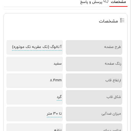
مشخصات
پرسش و پاسخ
مشخصات
آنالوگ (تک عقربه تک موتوره)
طرح صفحه
رنگ صفحه
سفید
ارتفاع قاب
8.4mm
گرد
شکل قاب
تا 30 متر
میزان ضدآبی
زنانه
مناسب برای