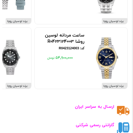
برند لوسیان روچا
برند لوسیان روچا
ساعت مردانه لوسین
روشا R0423124003
کد: R0423124003
۵۴٬۹۰۰٬۰۰۰
برند لوسیان روچا
برند لوسیان روچا
ارسـال به سراسر ایران
گارانتی رسمی شرکتی