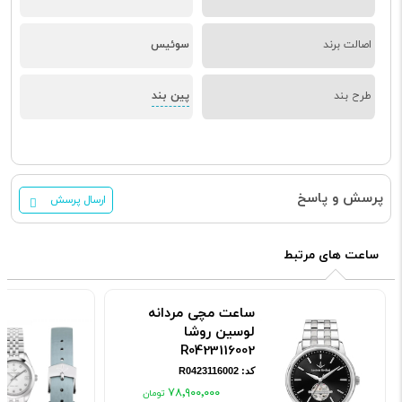
اصالت برند
سوئیس
پین بند
طرح بند
پرسش و پاسخ
ارسال پرسش
ساعت های مرتبط
ساعت مچی مردانه
لوسین روشا
R0423116002
کد: R0423116002
۷۸٬۹۰۰٬۰۰۰