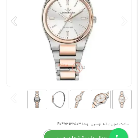
ساعت مچی زنانه لوسین روشا R0453122503
سوالی دارید؟ از ما بپرسید