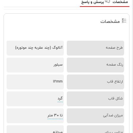
مشخصات
پرسش و پاسخ
مشخصات
طرح صفحه
آنالوگ (چند عقربه چند موتوره)
رنگ صفحه
سیلور
ارتفاع قاب
12mm
گرد
شکل قاب
تا 30 متر
میزان ضدآبی
مردانه
مناسب برای