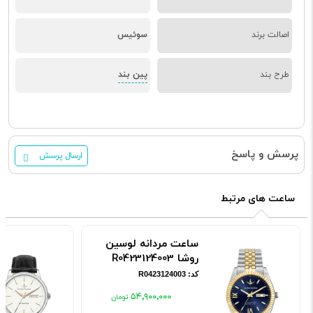
اصالت برند
سوئیس
پین بند
طرح بند
پرسش و پاسخ
ارسال پرسش
ساعت های مرتبط
ساعت مردانه لوسین
روشا R0423124003
کد: R0423124003
۵۴٬۹۰۰٬۰۰۰