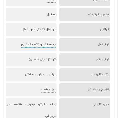
جنس بکارگرفته
استیل
گارانتی
دو سال گارانتی بین الملل
پیوسته دو تکه دکمه ای
نوع قفل
نوع موتور
کوارتز ژاپنی (باطری)
رنگ بکاررفته
رزگلد - سیلور - مشکی
روز و شب
تقویم و نوع آن
موارد گارانتی
رنگ - کارکرد موتور - مقاومت در
برابر آب