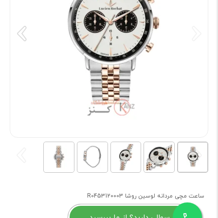
ساعت مچی مردانه لوسین روشا R0453120003
سوالی دارید؟ از ما بپرسید