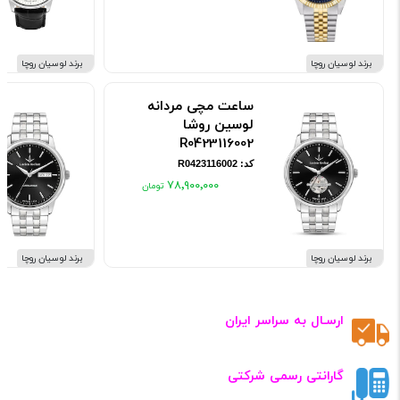
برند لوسیان روچا
برند لوسیان روچا
ساعت مچی مردانه
لوسین روشا
R0423116002
کد: R0423116002
۷۸٬۹۰۰٬۰۰۰
برند لوسیان روچا
برند لوسیان روچا
ارسـال به سراسر ایران
گارانتی رسمی شرکتی