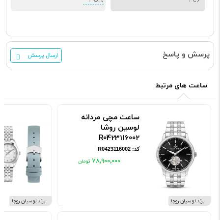
پرسش و پاسخ
ارسال پرسش
ساعت های مرتبط
ساعت مچی مردانه
لوسین روشا
R0423116002
کد: R0423116002
۷۸٬۹۰۰٬۰۰۰
برند لوسیان روچا
برند لوسیان روچا