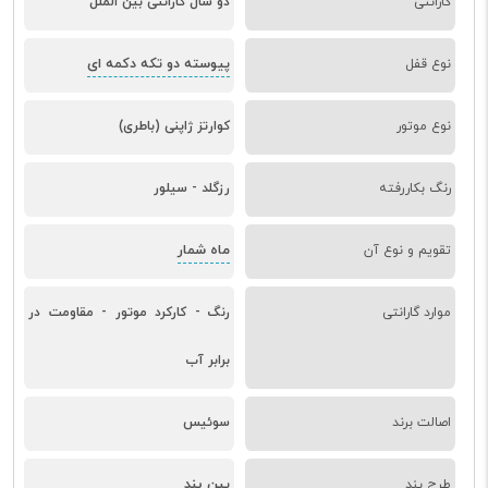
گارانتی
دو سال گارانتی بین الملل
پیوسته دو تکه دکمه ای
نوع قفل
نوع موتور
کوارتز ژاپنی (باطری)
رنگ بکاررفته
رزگلد - سیلور
ماه شمار
تقویم و نوع آن
موارد گارانتی
رنگ - کارکرد موتور - مقاومت در
برابر آب
اصالت برند
سوئیس
پین بند
طرح بند