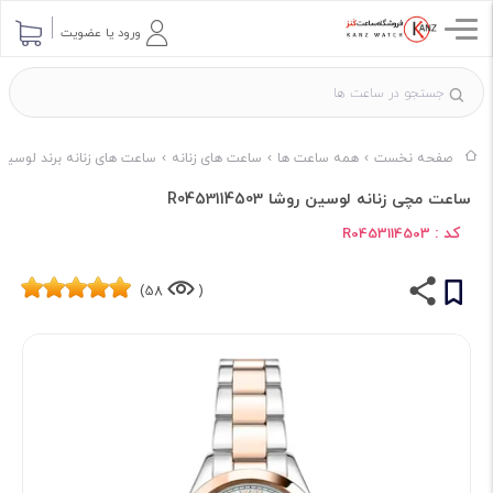
ورود یا عضویت
صفحه نخست
همه ساعت ها
ساعت های زنانه
ساعت های زنانه برند لوسیان
ساعت مچی زنانه لوسین روشا R0453114503
کد :
R0453114503
58)
(