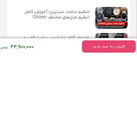
تنظیم ساعت سیتیزن-آموزش کامل
تنظیم مدل‌های مختلف Citizen
راهنمای کامل تشخیص ساعت کاسیو
اصل از فیک
44,900,000
افزودن به سبد خرید
بررسی ساعت Felipe Pikullik
Sternenhimmel FPA1
بررسی بلانک‌پن و ژاگر لوکولتر در
دنیای ساعت لوکس
جام جهانی فیفا ۲۰۲۶ ساعت هایی که
بازیکنان برتر می پوشند