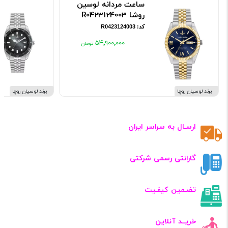
ساعت مردانه لوسین
روشا R0423124003
کد: R0423124003
۵۴٬۹۰۰٬۰۰۰
برند لوسیان روچا
برند لوسیان روچا
ارسـال به سراسر ایران
گارانتی رسمی شرکتی
تضـمین کیفـیت
خریــد آنلاین