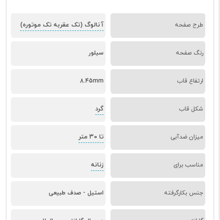
آنالوگ (تک عقربه تک موتوره)
طرح صفحه
رنگ صفحه
سیلور
ارتفاع قاب
8.45mm
گرد
شکل قاب
تا 30 متر
میزان ضدآبی
زنانه
مناسب برای
جنس بکارگرفته
استیل - صدف طبیعی