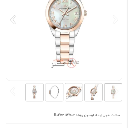
ساعت مچی زنانه لوسین روشا R0453114503