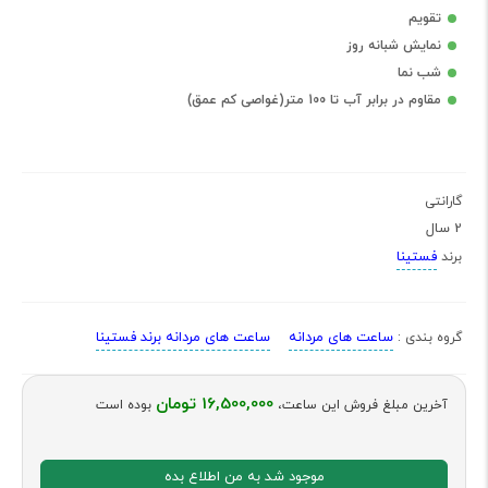
تقویم
نمایش شبانه روز
شب نما
مقاوم در برابر آب تا 100 متر(غواصی کم عمق)
گارانتی
2 سال
فستینا
برند
ساعت های مردانه
ساعت های مردانه برند فستینا
گروه بندی :
16,500,000 تومان
آخرین مبلغ فروش این ساعت،
بوده است
موجود شد به من اطلاع بده