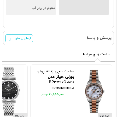
مقاوم در برابر آب
پرسش و پاسخ
ارسال پرسش
ساعت های مرتبط
ساعت مچی زنانه پولو
بورلی هیلز مدل
BP3596C.530
کد: BP3596C530
۲۰٬۹۵۵٬۰۰۰
برند پولو
برند پولو