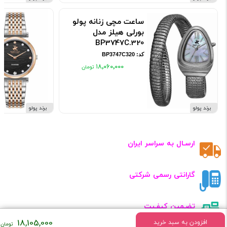
ساعت مچی زنانه پولو
بورلی هیلز مدل
BP3747C.320
کد: BP3747C320
۱۸٬۰۶۰٬۰۰۰
برند پولو
برند پولو
ارسـال به سراسر ایران
گارانتی رسمی شرکتی
تضـمین کیفـیت
18,105,000
افزودن به سبد خرید