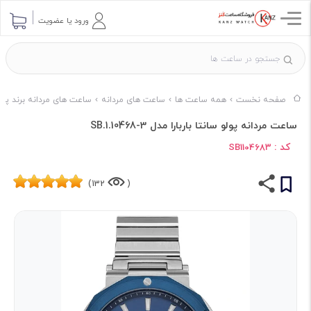
ورود یا عضویت
صفحه نخست
همه ساعت ها
ساعت های مردانه
ساعت های مردانه برند پول
ساعت مردانه پولو سانتا باربارا مدل SB.1.10468-3
کد :
SB1104683
132)
(