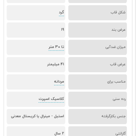
گرد
شکل قاب
عرض بند
19
تا 30 متر
میزان ضدآبی
عرض قاب
41 میلیمتر
مردانه
مناسب برای
کلاسیک اسپرت
رده سنی
جنس بکارگرفته
استیل - مینرال یا کریستال معدنی
گارانتی
2 سال