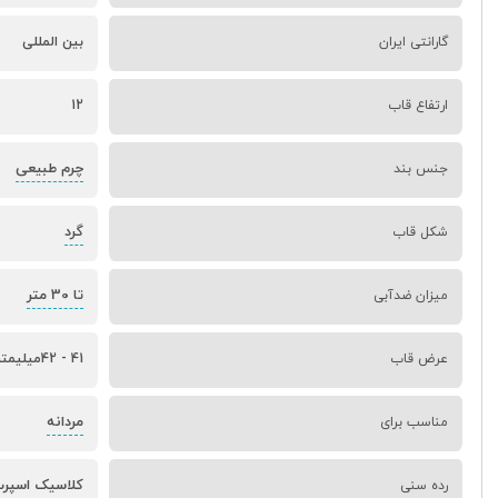
گارانتی ایران
بین المللی
ارتفاع قاب
12
چرم طبیعی
جنس بند
گرد
شکل قاب
تا 30 متر
میزان ضدآبی
عرض قاب
41 - 42میلیمتر
مردانه
مناسب برای
کلاسیک اسپر
رده سنی