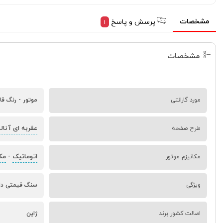
مشخصات
پرسش و پاسخ
1
مشخصات
مورد گارانتی
موتور - رنگ قا
عقربه ای آنال
طرح صفحه
اتوماتیک
مک
مکانیزم موتور
-
ویژگی
سنگ قیمتی داخ
اصالت کشور برند
ژاپن