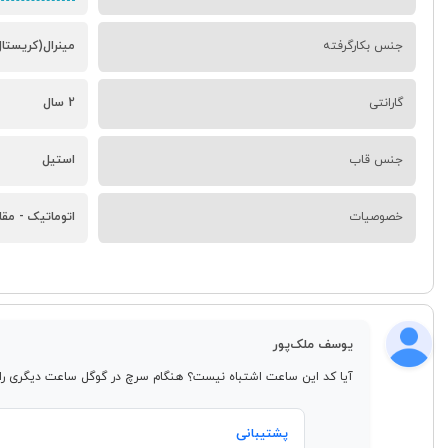
جنس بکارگرفته
مینرال(کریستا
گارانتی
2 سال
جنس قاب
استیل
خصوصیات
اتوماتیک - مقا
یوسف ملک‌پور
آیا کد این ساعت اشتباه نیست؟ هنگام سرچ در گوگل ساعت دیگری را 
پشتیبانی