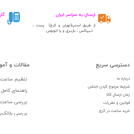
ارسـال به سراسر ایران
گار
از طریق اسنپ(تهران و کرج) پست ،
تــیپاکس ، باربــری و یا اتوبوس
دسترسی سریع
مقالات و آمو
درباره ما
تنظیم ساعت سی
شرایط مرجوع کردن اجناس
راهنمای کام
زمان ارسال کالا
بررسی ساعت lipe Pikullik Sternenhimmel FPA1
قوانین و مقررات
خرید ساعت در کرج
بررسی بلانک‌پ
پیگیری سفارشات
جام جهانی فیفا ۲۰۲۶ ساعت هایی که بازیکنان برتر 
تماس با ما