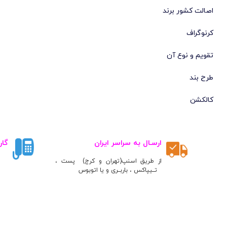
اصالت کشور برند
کرنوگراف
تقویم و نوع آن
طرح بند
کالکشن
ارسـال به سراسر ایران
گار
از طریق اسنپ(تهران و کرج) پست ،
تــیپاکس ، باربــری و یا اتوبوس