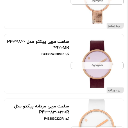
ناموجود
برند پیکتو
ساعت مچی پیکتو مدل P43382-
4920MR
کد: P433824920MR
ناموجود
برند پیکتو
ساعت مچی مردانه پیکتو مدل
P43383-0220R
کد: P433830220R