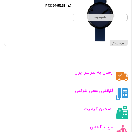
کد: P433940512B
ناموجود
برند پیکتو
ارسـال به سراسر ایران
گارانتی رسمی شرکتی
تضـمین کیفـیت
خریــد آنلاین