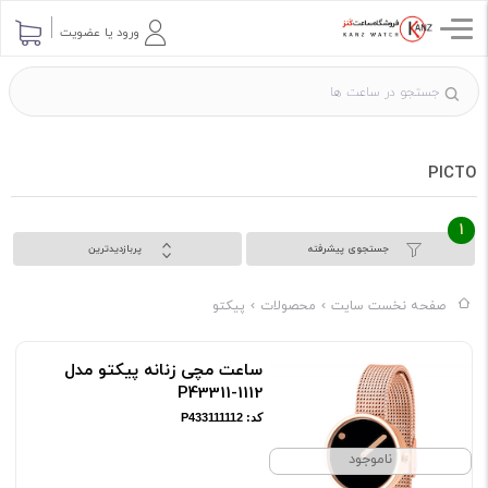
ورود یا عضویت
PICTO
1
جستجوی پیشرفته
پربازدیدترین
صفحه نخست سایت
محصولات
پیکتو
ساعت مچی زنانه پیکتو مدل
P43311-1112
کد: P433111112
ناموجود