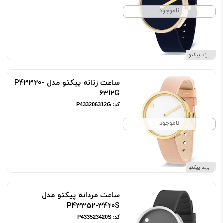
ناموجود
برند پیکتو
ساعت زنانه پیکتو مدل P43320-
6312G
کد: P433206312G
ناموجود
برند پیکتو
ساعت مردانه پیکتو مدل
P43352-3420S
کد: P433523420S