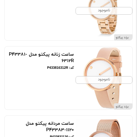
ناموجود
برند پیکتو
ساعت زنانه پیکتو مدل P43381-
6312R
کد: P433816312R
ناموجود
برند پیکتو
ساعت مردانه پیکتو مدل
P43383-1120
کد: P433831120