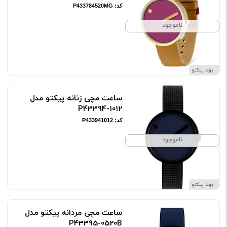
کد: P433784520MG
ناموجود
برند پیکتو
ساعت مچی زنانه پیکتو مدل
P43394-1012
کد: P433941012
ناموجود
برند پیکتو
ساعت مچی مردانه پیکتو مدل
P43395-0520B