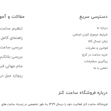
اورسوئیس
(140)
لاکوست
(139)
دسترسی سریع
مقالات و آمو
رومر
(123)
درباره ما
تنظیم ساعت سی
فیلیپو لورتی
(122)
شرایط مرجوع کردن اجناس
راهنمای کام
شوپیر
(111)
زمان ارسال کالا
متی تیسوت
(107)
بررسی ساعت lipe Pikullik Sternenhimmel FPA1
قوانین و مقررات
تیسوت
(107)
خرید ساعت در کرج
بررسی بلانک‌پ
پیگیری سفارشات
لی کانر
(106)
جام جهانی فیفا ۲۰۲۶ ساعت هایی که بازیکنان برتر 
تماس با ما
لی کوپر
(103)
ریچارد میل در ۲۵ سالگی ساخت وفادارترین جامعه لوکس ساعت 
(97)
Swiss Military Hanowa
باس
(88)
درباره فروشگاه ساعت کنز
رویال کرون
(88)
والنتینو
(86)
فروشگاه ساعت کنز فعالیت خود را درسال 1379 به طور تخصصی در زمینه ساعت های اورجینال و برند معروف دنیا شروع کرد
ارو
(81)