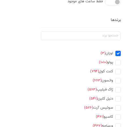
فقط ساعت های موجود
برندها
لوزان
(3)
پولو
(1010)
کنت کول
(794)
واتسون
(663)
ژاک فیلیپ
(563)
دنیل کلین
(541)
سوئیس آرت
(526)
کاسیو
(461)
ورساچه
(432)