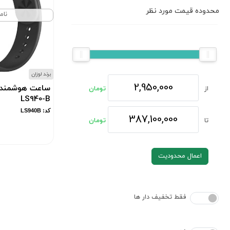
محدوده قیمت مورد نظر
نام
برند لوزان
از
تومان
LS940-B
کد: LS940B
تا
تومان
اعمال محدودیت
فقط تخفیف دار ها