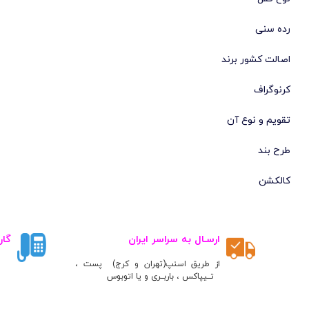
سکتور
(224)
رده سنی
لوسیان روچا
(219)
اصالت کشور برند
تورنادو
(215)
ژاک لمن
(204)
کرنوگراف
اورینت
(185)
تقویم و نوع آن
واینر
(183)
طرح بند
سوئیس میلیتاری
(175)
دنیش دیزاین
(169)
کالکشن
میلانو اکسچنج
(165)
اگنر
(164)
ارسـال به سراسر ایران
گار
d1 میلانو
(160)
گانت
(151)
از طریق اسنپ(تهران و کرج) پست ،
تــیپاکس ، باربــری و یا اتوبوس
رومانل
(150)
سرجیو تاچینی
(146)