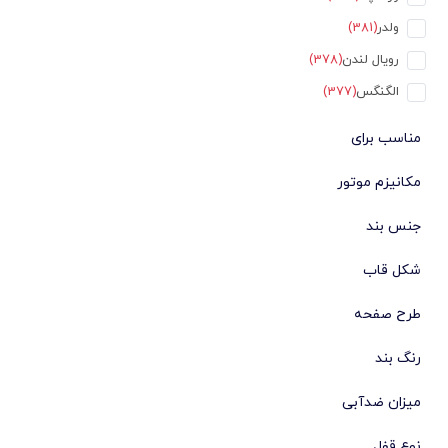
ولدر
(381)
رویال لندن
(378)
الگنگس
(377)
تیمبرلند
(375)
مناسب برای
تروساردی
(321)
مکانیزم موتور
فردریک کانستانت
(306)
سیکو
(293)
جنس بند
بستدون
(262)
شکل قاب
تامی هیلفیگر
(256)
طرح صفحه
کرست
(251)
هانوا
(250)
رنگ بند
تایمکس
(241)
میزان ضدآبی
کوین واچ
(236)
فرگامو
(227)
نوع قفل