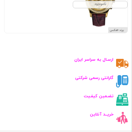
ناموجود
برند الفکس
ارسـال به سراسر ایران
گارانتی رسمی شرکتی
تضـمین کیفـیت
خریــد آنلاین