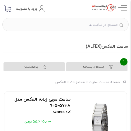
ورود یا عضویت
ساعت الفکس(ALFEX)
1
جستجوی پیشرفته
پربازدیدترین
صفحه نخست سایت
محصولات
الفکس
ساعت مچی زنانه الفکس مدل
5738-905
کد: 5738905
۵۵٬۶۲۵٬۰۰۰