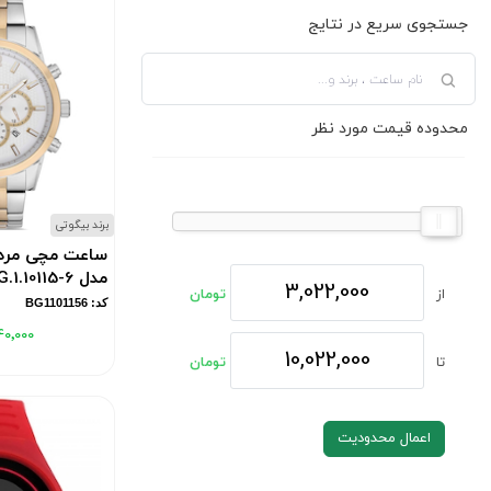
جستجوی سریع در نتایج
محدوده قیمت مورد نظر
برند بیگوتی
ساعت مچی مردا
مدل BG.1.10115-6
از
تومان
کد: BG1101156
۴۰٬۰۰۰
تا
تومان
اعمال محدودیت