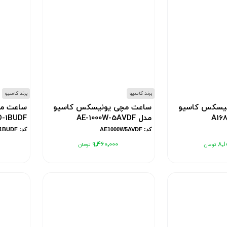
برند کاسیو
برند کاسیو
یسکس کاسیو
ساعت مچی یونیسکس کاسیو
ساعت مچ
مدل AE-1000W-5AVDF
D-1BUDF
کد: AE1000W5AVDF
کد: LTPV007D1BUDF
۹٬۴۶۰٬۰۰۰
۸٬۱