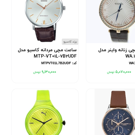
برند کاسیو
 زنانه واینر مدل
ساعت مچی مردانه کاسیو مدل
MTP-VT01L-7B2UDF
WA.
کد: MTPVT01L7B2UDF
۹٬۱۳۰٬۰۰۰
۵٬۰۷۰٬۰۰۰