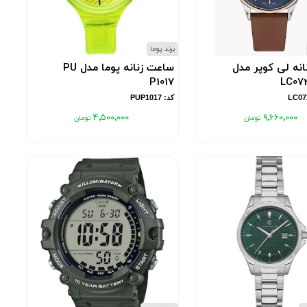
برند پوما
نه لی کوپر مدل
ساعت زنانه پوما مدل PU
P1017
LC07
کد: PUP1017
۴٬۵۰۰٬۰۰۰
۹٬۶۶۰٬۰۰۰