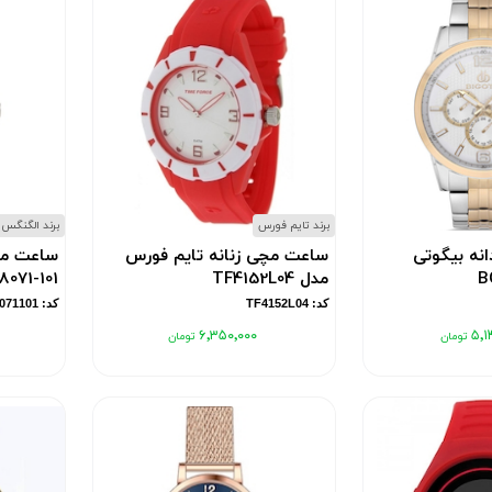
برند تایم فورس
برند الگنگس
نه بیگوتی
ساعت مچی زنانه تایم فورس
ساعت مچ
مدل TF4152L04
8071-101
کد: TF4152L04
کد: 8071101
۶٬۳۵۰٬۰۰۰
۵٬۱