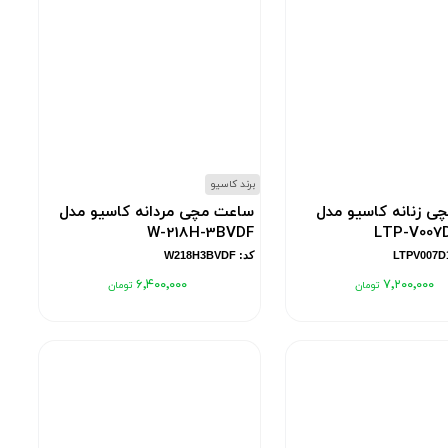
برند کاسیو
ی زنانه کاسیو مدل
ساعت مچی مردانه کاسیو مدل
W-218H-3BVDF
LTP-V007
کد: W218H3BVDF
۶٬۴۰۰٬۰۰۰
۷٬۲۰۰٬۰۰۰