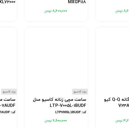
XL72000
MXG4118
کد: MXG4118
کد: MXL72000
۸٬۶۰۰٬۰۰۰
۸٬۶
برند کاسیو
برند کاسیو
ساعت مچی بچگانه Q-Q کیو
ساعت مچی زنانه کاسیو مدل
ساعت مچ
-7AUDF
LTP-V005L-1BUDF
کد: LTPV005L1BUDF
کد: LTPV005SG7AUDF
۶٬۹۰۰٬۰۰۰
۳٬۲