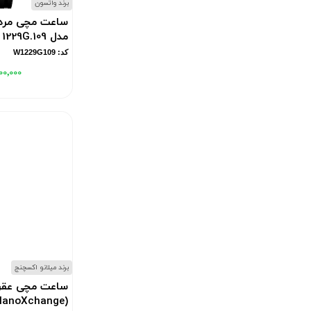
برند واتسون
ساعت مچی مردا
مدل W 1229G.109
کد: W1229G109
۰۰٬۰۰۰
برند میلانو اکسچنج
ساعت مچی عقرب