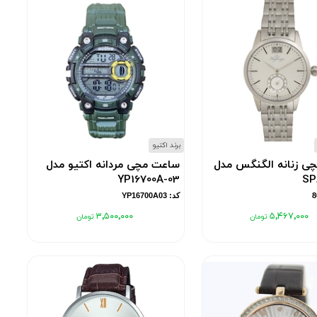
برند اکتیو
ی زنانه الگنگس مدل
ساعت مچی مردانه اکتیو مدل
YP16700A-03
SP
کد: YP16700A03
۳٬۵۰۰٬۰۰۰
۵٬۴۶۷٬۰۰۰