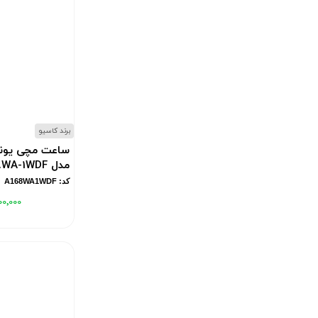
برند کاسیو
ساعت مچی یون
مدل A168WA-1WDF
کد: A168WA1WDF
۰۰٬۰۰۰