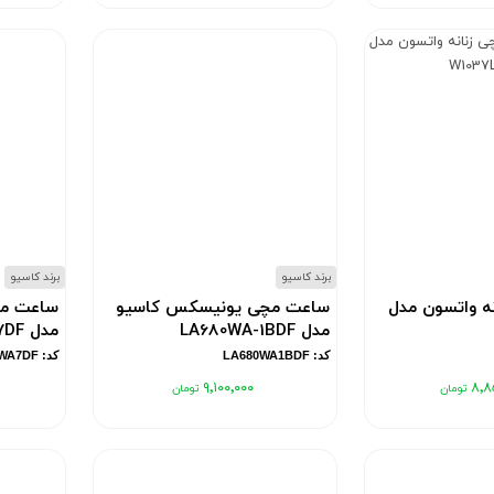
برند کاسیو
برند کاسیو
ه واتسون مدل
ساعت مچی یونیسکس کاسیو
ساعت م
مدل LA680WA-1BDF
مدل LA680WA-7DF
کد: LA680WA1BDF
کد: LA680WA7DF
۹٬۱۰۰٬۰۰۰
۸٬۸