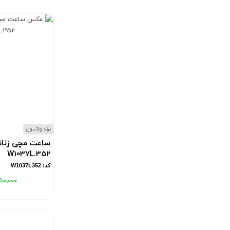
برند واتسون
ساعت مچی زنان
W1037L.352
کد: W1037L352
۵۰٬۰۰۰