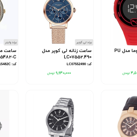
برند لی کوپر
برند واینر
ساعت مردانه پوما مدل PU
ساعت زنانه لی کوپر مدل
ساعت مچی
15482-C
LC07552.490
کد: LC07552490
کد: WA15482C
۹٬۹۴۰٬۰۰۰
۴٬۵