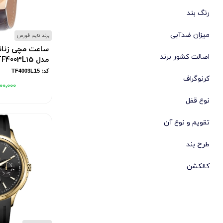
رنگ بند
میزان ضدآبی
برند تایم فورس
ساعت مچی زنان
اصالت کشور برند
مدل TF4003L15
کد: TF4003L15
کرنوگراف
۰۰٬۰۰۰
نوع قفل
تقویم و نوع آن
طرح بند
کالکشن