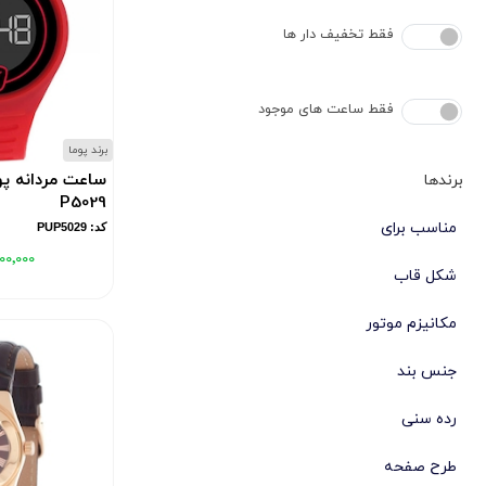
فقط تخفیف دار ها
فقط ساعت های موجود
برند پوما
برندها
P5029
مناسب برای
کد: PUP5029
۰۰٬۰۰۰
شکل قاب
مکانیزم موتور
جنس بند
رده سنی
طرح صفحه