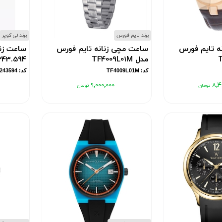
برند تایم فورس
برند لی کوپر
ه تایم فورس
ساعت مچی زنانه تایم فورس
ساعت زنا
مدل TF4009L01M
243.594
کد: TF4009L01M
کد: LC07243594
۹٬۰۰۰٬۰۰۰
۸٬۴