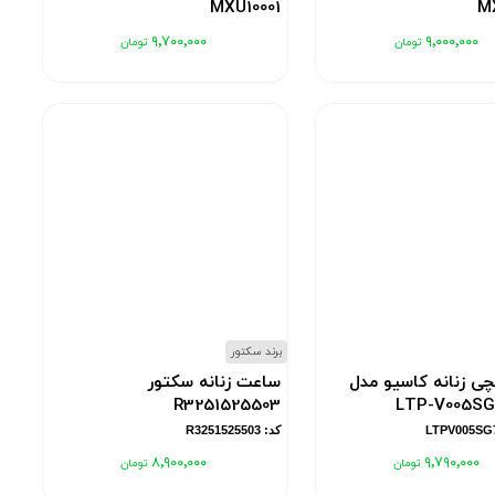
MXU10001
M
کد: MXU10001
۹٬۷۰۰٬۰۰۰
۹٬۰۰۰٬۰۰۰
برند سکتور
ی زنانه کاسیو مدل
ساعت زنانه سکتور
R3251525503
LTP-V005SG
کد: R3251525503
۸٬۹۰۰٬۰۰۰
۹٬۷۹۰٬۰۰۰