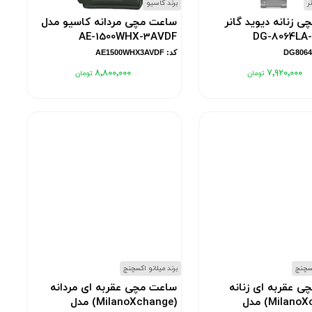
ر
برند کاسیو
 زنانه دیوید گانر
ساعت مچی مردانه کاسیو مدل
AE-1500WHX-3AVDF
کد: AE1500WHX3AVDF
۸٬۸۰۰٬۰۰۰
۷٬۹۲۰٬۰۰۰
کسچنج
برند میلانو اکسچنج
 عقربه ای زنانه
ساعت مچی عقربه ای مردانه
(MilanoXchange) مدل
(MilanoXchange) مدل