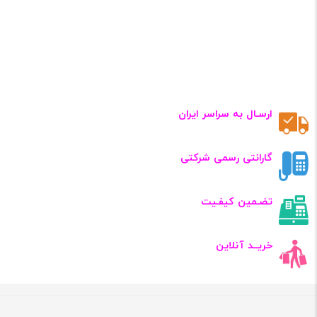
ارسـال به سراسر ایران
گارانتی رسمی شرکتی
تضـمین کیفـیت
خریــد آنلاین