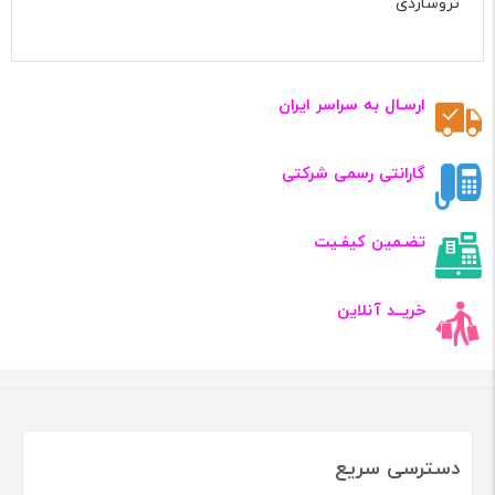
تروساردی
ارسـال به سراسر ایران
گارانتی رسمی شرکتی
تضـمین کیفـیت
خریــد آنلاین
دسترسی سریع