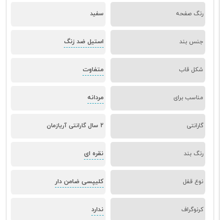
رنگ صفحه
سفید
استیل ضد زنگ
جنس بند
متفاوت
شکل قاب
مردانه
مناسب برای
گارانتی
2 سال گارانتی آریازمان
نقره ای
رنگ بند
کلیپسی ضامن دار
نوع قفل
ندارد
کرنوگراف