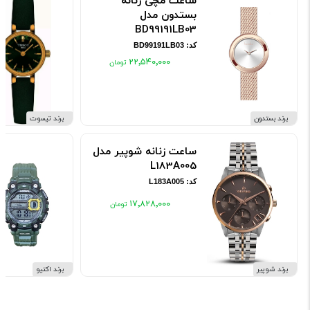
ساعت مچی زنانه
بستدون مدل
BD99191LB03
کد: BD99191LB03
۲۲٬۵۴۰٬۰۰۰
برند بستدون
برند تیسوت
ساعت زنانه شوپیر مدل
L183A005
کد: L183A005
۱۷٬۸۲۸٬۰۰۰
برند شوپیر
برند اکتیو