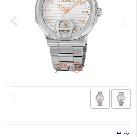
اگنر
برند