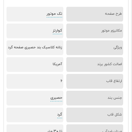
تک موتور
طرح صفحه
کوارتز
مکانیزم موتور
ویژگی
زنانه کلاسیک بند حصیری صفحه گرد
اصالت کشور برند
آمریکا
ارتفاع قاب
6
حصیری
جنس بند
گرد
شکل قاب
تا 30 متر
میزان ضدآبی