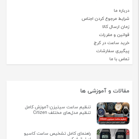
برند شوپیر
برند تیسوت
ارسـال به سراسر ایران
گارانتی رسمی شرکتی
تضـمین کیفـیت
خریــد آنلاین
دسترسی سریع