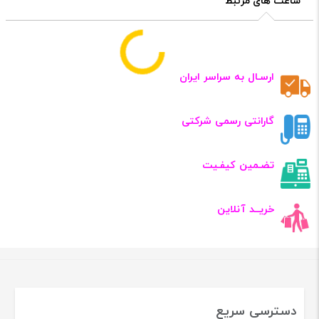
ساعت های مرتبط
ساعت مچی زنانه
بستدون مدل
BD99191LB03
کد: BD99191LB03
۲۲٬۵۴۰٬۰۰۰
برند بستدون
برند کاسیو
ساعت زنانه
شوپیر مدل
L183A005
کد: L183A005
۱۷٬۸۲۸٬۰۰۰