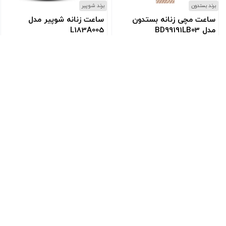
برند بستدون
برند شوپیر
ساعت مچی زنانه بستدون
ساعت زنانه شوپیر مدل
مدل BD99191LB03
L183A005
کد: BD99191LB03
کد: L183A005
۱۷٬۸۲۸٬۰۰۰
۲۲٬۵۴۰٬۰۰۰
ارسـال به سراسر ایران
گار
از طریق اسنپ(تهران و کرج) پست ،
تــیپاکس ، باربــری و یا اتوبوس
دسترسی سریع
مقالات و آمو
درباره ما
تنظیم ساعت سی