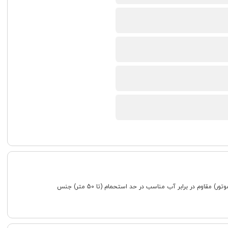
جنسیت زنانه شکل قاب گرد ویژگی شب نما تاریخ نمایش هفته یا شب و روز اصالت کشور برند امریکا جنس شیشه مینرال رده ساعت کلاسیک طرح صفحه چند عقربه (چند موتور) مقاوم در برابر آب مناسب در حد استحمام (تا 50 متر) جنس