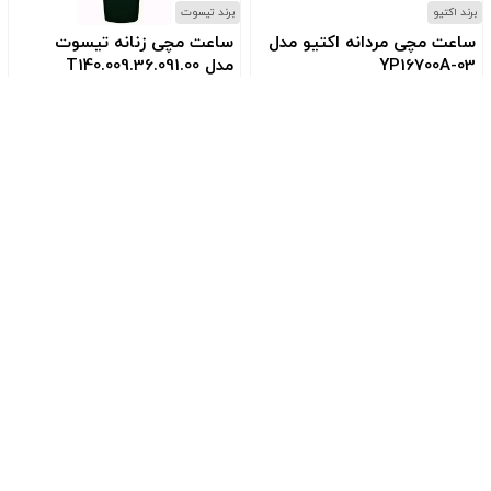
برند اکتیو
برند تیسوت
ساعت مچی مردانه اکتیو مدل
ساعت مچی زنانه تیسوت
YP16700A-03
مدل T140.009.36.091.00
کد: YP16700A03
کد: T1400093609100
۶۷٬۰۰۰٬۰۰۰
۳٬۵۰۰٬۰۰۰
انتی رسمی شرکتی
تضـمین کیفـیت
ساعت های اورجینال و اصلی
تضمین کیفیت و خدمات پس ا
زشی ها
تیزن-آموزش کامل تنظیم مدل‌های مختلف Citizen