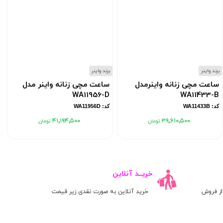
برند واینر
برند واینر
ب
ساعت مچی زنانه واینرمدل
ساعت مچی زنانه واینر مدل
WA11956-D
WA11433-B
کد: WA11433B
کد: WA11956D
۴۱٬۱۹۴٬۵۰۰
۳۹٬۶۱۰٬۵۰۰
خریــد آنلاین
ز فروش
خرید آنلاین به صورت نقدی زیر قیمت