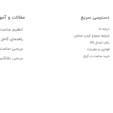
دسترسی سریع
مقالات و آمو
درباره ما
تنظیم ساعت سی
شرایط مرجوع کردن اجناس
راهنمای کام
زمان ارسال کالا
بررسی ساعت lipe Pikullik Sternenhimmel FPA1
قوانین و مقررات
خرید ساعت در کرج
بررسی بلانک‌پ
پیگیری سفارشات
جام جهانی فیفا ۲۰۲۶ ساعت هایی که بازیکنان برتر 
تماس با ما
ریچارد میل در ۲۵ سالگی ساخت وفادارترین جامعه لوکس ساعت 
درباره فروشگاه ساعت کنز
فروشگاه ساعت کنز فعالیت خود را درسال 1379 به طور تخصصی در زمینه ساعت های اورجینال و برند معروف دنیا شروع کرد