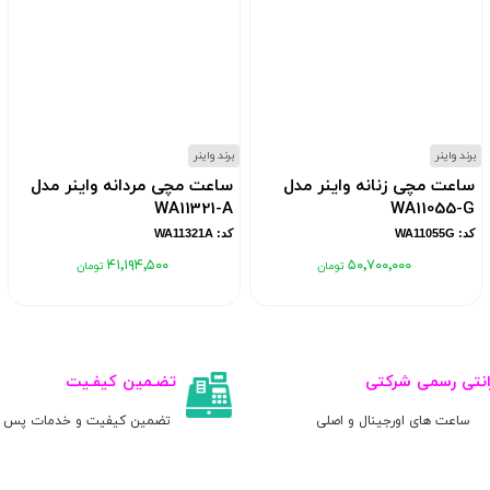
برند واینر
برند واینر
ساعت مچی زنانه واینر مدل
ساعت مچی مردانه واینر مدل
WA11321-A
WA11055-G
کد: WA11055G
کد: WA11321A
۴۱٬۱۹۴٬۵۰۰
۵۰٬۷۰۰٬۰۰۰
انتی رسمی شرکتی
تضـمین کیفـیت
ساعت های اورجینال و اصلی
تضمین کیفیت و خدمات پس ا