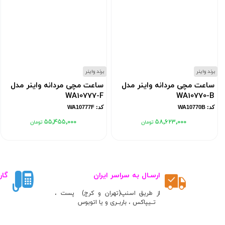
برند واینر
برند واینر
ساعت مچی مردانه واینر مدل
ساعت مچی مردانه واینر مدل
WA10777-F
WA10770-B
کد: WA10770B
کد: WA10777F
۵۵٬۴۵۵٬۰۰۰
۵۸٬۶۲۳٬۰۰۰
ارسـال به سراسر ایران
گار
از طریق اسنپ(تهران و کرج) پست ،
تــیپاکس ، باربــری و یا اتوبوس